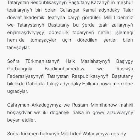
Tatarystan Respublikasynyň Baştutany Kazanyň iň meşhur
teatrlarynyň biri bolan Galiasgar Kamal adyndaky Tatar
döwlet akademiki teatryna baryp gördüler. Milli Liderimiz
we Tatarystanyň Baştutany bu ýerde teatr zallarynyň
enjamlaşdyrylyşy, döredijilik toparynyň netijeli işlemegi
hem-de tomaşaçylar üçin döredilen şertler bilen
tanyşdylar.
Soňra Türkmenistanyň Halk Maslahatynyň Başlygy
Gurbanguly Berdimuhamedow we Russiýa
Federasiýasynyň Tatarystan Respublikasynyň Baştutany
bilelikde Gabdulla Tukaý adyndaky Halkara howa menziline
ugradylar.
Gahryman Arkadagymyz we Rustam Minnihanow mähirli
hoşlaşdylar we iki doganlyk halka iň gowy arzuwlaryny
beýan etdiler.
Soňra türkmen halkynyň Milli Lideri Watanymyza ugrady.