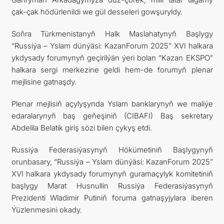
çak-çak hödürlenildi we gül desseleri gowşuryldy.
Soňra Türkmenistanyň Halk Maslahatynyň Başlygy
“Russiýa – Yslam dünýäsi: KazanForum 2025” XVI halkara
ykdysady forumynyň geçirilýän ýeri bolan “Kazan EKSPO”
halkara sergi merkezine geldi hem-de forumyň plenar
mejlisine gatnaşdy.
Plenar mejlisiň açylyşynda Yslam banklarynyň we maliýe
edaralarynyň baş geňeşiniň (CIBAFI) Baş sekretary
Abdelila Belatik giriş sözi bilen çykyş etdi.
Russiýa Federasiýasynyň Hökümetiniň Başlygynyň
orunbasary, “Russiýa – Yslam dünýäsi: KazanForum 2025”
XVI halkara ykdysady forumynyň guramaçylyk komitetiniň
başlygy Marat Husnullin Russiýa Federasiýasynyň
Prezidenti Wladimir Putiniň foruma gatnaşyjylara iberen
Ýüzlenmesini okady.