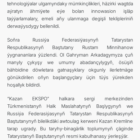
tehnologiýalar ulgamyndaky mümkinçilikleri, häzirki wagtda
aýratyn ähmiýete eýe bolan innowasion işläp
taýýarlamalary, emeli aňy ulanmaga degişli teklipleriniň
derwaýysdygy bellenildi.
Soňra Russiýa Federasiýasynyň Tatarystan
Respublikasynyň Baştutany Rustam Minnihanow
ýygnananlara ýüzlendi. Ol Gahryman Arkadagymyza çuň
manyly çykyşy we umumy abadançylygyň, ösüşiň
bähbidine döwletara gatnaşyklary okgunly ilerletmäge
gönükdirilen oňyn başlangyçlary üçin tüýs ýürekden
hoşallyk bildirdi.
“Kazan EKSPO” halkara sergi merkezinden
Türkmenistanyň Halk Maslahatynyň Başlygynyň we
Russiýa Federasiýasynyň Tatarystan Respublikasynyň
Baştutanynyň bilelikdäki awtoulag kerweni Kazan Kremline
tarap ugrady. Bu taryhy-binagärlik toplumynyň çäginde
Tatarystanyň Baştutanynyň resmi kabulhanasy ýerleşýär.