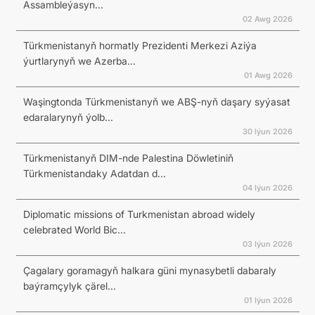
Assambleýasyn...
02 Awg 2026
Türkmenistanyň hormatly Prezidenti Merkezi Aziýa
ýurtlarynyň we Azerba...
01 Awg 2026
Waşingtonda Türkmenistanyň we ABŞ-nyň daşary syýasat
edaralarynyň ýolb...
30 Iýun 2026
Türkmenistanyň DIM-nde Palestina Döwletiniň
Türkmenistandaky Adatdan d...
04 Iýun 2026
Diplomatic missions of Turkmenistan abroad widely
celebrated World Bic...
03 Iýun 2026
Çagalary goramagyň halkara güni mynasybetli dabaraly
baýramçylyk çärel...
01 Iýun 2026