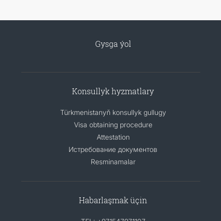
Gysga ýol
Konsullyk hyzmatlary
Türkmenistanyň konsullyk gullugy
Visa obtaining procedure
Attestation
Истребование документов
Resminamalar
Habarlaşmak üçin