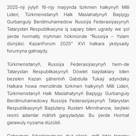
2025-nji ýylyň 16-njy maýynda türkmen halkynyň Milli
Lideri, Türkmenistanyň Halk Maslahatynyň Başlygy
Gurbanguly Berdimuhamedow Russiýa Federasiýasynyň
Tatarystan Respublikasyna iş sapary bilen ugrady we şol
ýerde hormatly myhman hökmünde “Russiýa – Yslam
dünýäsi: KazanForum 2025” XVI halkara ykdysady
forumyna gatnaşdy.
Türkmenistanyň, Russiýa Federasiýasynyň hem-de
Tatarystan Respublikasynyň Döwlet baýdaklary bilen
bezelen Kazan şäheriniň Gabdulla Tukaý adyndaky
Halkara howa menzilinde türkmen halkynyň Milli Lideri,
Türkmenistanyň Halk Maslahatynyň Başlygy Gurbanguly
Berdimuhamedowy Russiýa Federasiýasynyň Tatarystan
Respublikasynyň Baştutany Rustam Minnihanow, beýleki
resmi adamlar mähirli garşyladylar. Bu ýerde Hormat
garawuly nyzama düzüldi.
Gahryman Arkadagymyza duz-çörek, milli tatar tagamy