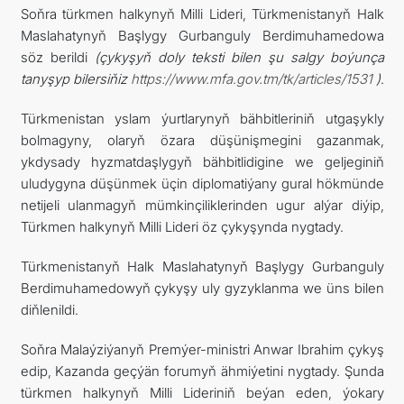
Soňra türkmen halkynyň Milli Lideri, Türkmenistanyň Halk
Maslahatynyň Başlygy Gurbanguly Berdimuhamedowa
söz berildi
(çykyşyň doly teksti bilen şu salgy boýunça
tanyşyp bilersiňiz
https://www.mfa.gov.tm/tk/articles/1531
)
.
Türkmenistan yslam ýurtlarynyň bähbitleriniň utgaşykly
bolmagyny, olaryň özara düşünişmegini gazanmak,
ykdysady hyzmatdaşlygyň bähbitlidigine we geljeginiň
uludygyna düşünmek üçin diplomatiýany gural hökmünde
netijeli ulanmagyň mümkinçiliklerinden ugur alýar diýip,
Türkmen halkynyň Milli Lideri öz çykyşynda nygtady.
Türkmenistanyň Halk Maslahatynyň Başlygy Gurbanguly
Berdimuhamedowyň çykyşy uly gyzyklanma we üns bilen
diňlenildi.
Soňra Malaýziýanyň Premýer-ministri Anwar Ibrahim çykyş
edip, Kazanda geçýän forumyň ähmiýetini nygtady. Şunda
türkmen halkynyň Milli Lideriniň beýan eden, ýokary