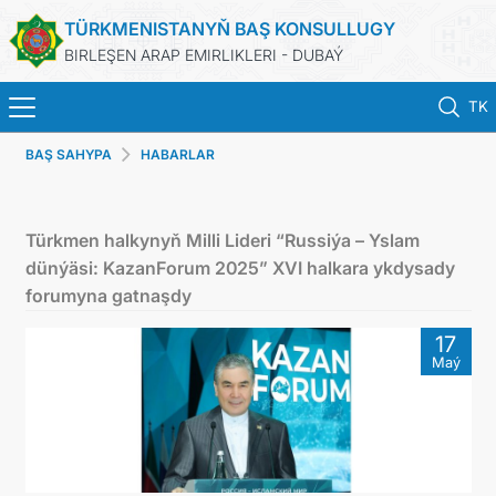
TÜRKMENISTANYŇ BAŞ KONSULLUGY
BIRLEŞEN ARAP EMIRLIKLERI - DUBAÝ
TK
BAŞ SAHYPA
HABARLAR
HOME
NEWS
Türkmen halkynyň Milli Lideri “Russiýa – Yslam
dünýäsi: KazanForum 2025” XVI halkara ykdysady
TURKMENISTAN
forumyna gatnaşdy
17
CONSULAR SERVICES
Maý
CONTACT US
MFA