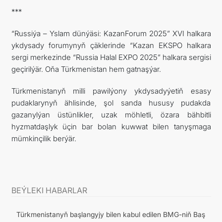
***
“Russiýa – Yslam dünýäsi: KazanForum 2025” XVI halkara
ykdysady forumynyň çäklerinde “Kazan EKSPO halkara
sergi merkezinde “Russia Halal EXPO 2025” halkara sergisi
geçirilýär. Oňa Türkmenistan hem gatnaşýar.
Türkmenistanyň milli pawilýony ykdysadyýetiň esasy
pudaklarynyň ählisinde, şol sanda hususy pudakda
gazanylýan üstünlikler, uzak möhletli, özara bähbitli
hyzmatdaşlyk üçin bar bolan kuwwat bilen tanyşmaga
mümkinçilik berýär.
BEÝLEKI HABARLAR
Türkmenistanyň başlangyjy bilen kabul edilen BMG-niň Baş