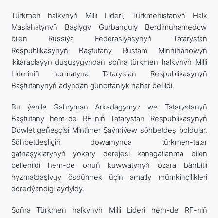
Türkmen halkynyň Milli Lideri, Türkmenistanyň Halk
Maslahatynyň Başlygy Gurbanguly Berdimuhamedow
bilen Russiýa Federasiýasynyň Tatarystan
Respublikasynyň Baştutany Rustam Minnihanowyň
ikitaraplaýyn duşuşygyndan soňra türkmen halkynyň Milli
Lideriniň hormatyna Tatarystan Respublikasynyň
Baştutanynyň adyndan günortanlyk nahar berildi.
Bu ýerde Gahryman Arkadagymyz we Tatarystanyň
Baştutany hem-de RF-niň Tatarystan Respublikasynyň
Döwlet geňeşçisi Mintimer Şaýmiýew söhbetdeş boldular.
Söhbetdeşligiň dowamynda türkmen-tatar
gatnaşyklarynyň ýokary derejesi kanagatlanma bilen
bellenildi hem-de onuň kuwwatynyň özara bähbitli
hyzmatdaşlygy ösdürmek üçin amatly mümkinçilikleri
döredýändigi aýdyldy.
Soňra Türkmen halkynyň Milli Lideri hem-de RF-niň