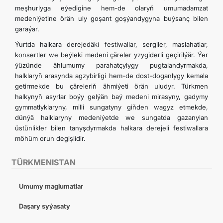
meşhurlyga eýedigine hem-de olaryň umumadamzat
medeniýetine örän uly goşant goşýandygyna buýsanç bilen
garaýar.
Ýurtda halkara derejedäki festiwallar, sergiler, maslahatlar,
konsertler we beýleki medeni çäreler yzygiderli geçirilýär. Ýer
ýüzünde ählumumy parahatçylygy pugtalandyrmakda,
halklaryň arasynda agzybirligi hem-de dost-doganlygy kemala
getirmekde bu çäreleriň ähmiýeti örän uludyr. Türkmen
halkynyň asyrlar boýy gelýän baý medeni mirasyny, gadymy
gymmatlyklaryny, milli sungatyny giňden wagyz etmekde,
dünýä halklaryny medeniýetde we sungatda gazanylan
üstünlikler bilen tanyşdyrmakda halkara derejeli festiwallara
möhüm orun degişlidir.
TÜRKMENISTAN
Umumy maglumatlar
Daşary syýasaty