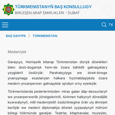
TÜRKMENISTANYŇ BAŞ KONSULLUGY
BIRLEŞEN ARAP EMIRLIKLERI - DUBAÝ
TK
BAŞ SAHYPA
TÜRKMENISTAN
BAŞ SAHYPA
HABARLAR
Medeniýet
Garaşsyz, Hemişelik bitarap Türkmenistan dünýä döwletleri
TÜRKMENISTAN
bilen dost-doganlyk hem-de özara bähbitli gatnaşyklary
yzygiderli ösdürýär. Parahatçylyga we birek-birege
ynanyşmaga esaslanýan halkara hyzmatdaşlykda özara
KONSULLYK HYZMATLARY
medeni-ynsanperwer gatnaşyklar aýratyn orny eýeleýär.
Türkmenistanda pederlerimizden miras galan däp-dessurlaryň
ARAGATNAŞYK
we ynsanperwerlik ýörelgeleriniň, türkmen halkynyň döredijilik
kuwwatynyň, milli medeniýetiň ösdürilmegine örän uly ähmiýet
DIM
berilýär we medeni diplomatiýa döwlet syýasatynyň möhüm
bölegi hökmünde garalýar. Teatrlar, kitaphanalar, muzeýler,