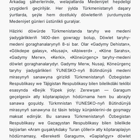
Arkadag şäherlerinde, welaýatlarda Medeniýet hepdeligi
yzygiderli geçirilýär. Her ýylda Türkmenistanyň daşary
ýurtlarda, şeýle hem dostlukly döwletleriň ýurdumyzda
Medeniýet günleri üstünlikli guralýar.
Häzirki döwürde Türkmenistanda taryhy we medeni
ýadygärlikleriň 1400-den gowragy bolup, Döwlet taryhy-
medeni goraghanalarynyň 8-si bar. Olar «Gadymy Dehistan»,
«Gökdepe galasy», «Nusaý», «Abiwerd» , «Köne Sarahs»,
«Gadymy Merw», «Kerki», «Köneürgenç» taryhy-medeni
döwlet goraghanalarydyr. Gadymy Merw, Nusaý, Köneürgenç
taryhy ýadygärlikleri ÝUNESKO-nyň Bütindünýä medeni
mirasynyň sanawyna girizildi Türkmenistanyň Özbegistan
Respublikasy we Täjigistan Respublikasy bilen bilelikdäki teklibi
esasynda «Beýik Ýüpek ýoly: Zerewşan — Garagum
geçelgesi» atly köptaraplaýyn hödürnama hem bu abraýly
sanawa goşuldy. Türkmnistan ÝUNESKO-nyň Bütindünýä
mirasynyň sanawyna öz täsin tebigy künjeklerini-de goşmagy
maksat edinýär. Bu sanawa Türkmenistanyň Özbegistan
Respublikasy we Gazagystan Respublikasy bilen bilelikde
taýýarlan «Aram guşaklykdaky Turan çölleri» atly köptaraplaýyn
hödürnamasy, «Bereketli Garagum», «Gaplaňgyr» döwlet