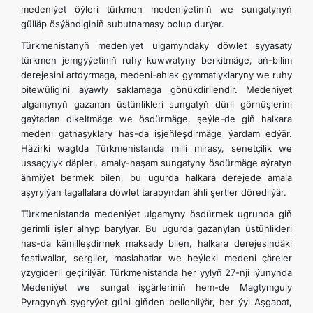
medeniýet öýleri türkmen medeniýetiniň we sungatynyň
gülläp ösýändiginiň subutnamasy bolup durýar.
Türkmenistanyň medeniýet ulgamyndaky döwlet syýasaty
türkmen jemgyýetiniň ruhy kuwwatyny berkitmäge, aň-bilim
derejesini artdyrmaga, medeni-ahlak gymmatlyklaryny we ruhy
bitewüligini aýawly saklamaga gönükdirilendir. Medeniýet
ulgamynyň gazanan üstünlikleri sungatyň dürli görnüşlerini
gaýtadan dikeltmäge we ösdürmäge, şeýle-de giň halkara
medeni gatnaşyklary has-da işjeňleşdirmäge ýardam edýär.
Häzirki wagtda Türkmenistanda milli mirasy, senetçilik we
ussaçylyk däpleri, amaly-haşam sungatyny ösdürmäge aýratyn
ähmiýet bermek bilen, bu ugurda halkara derejede amala
aşyrylýan tagallalara döwlet tarapyndan ähli şertler döredilýär.
Türkmenistanda medeniýet ulgamyny ösdürmek ugrunda giň
gerimli işler alnyp barylýar. Bu ugurda gazanylan üstünlikleri
has-da kämilleşdirmek maksady bilen, halkara derejesindäki
festiwallar, sergiler, maslahatlar we beýleki medeni çäreler
yzygiderli geçirilýär. Türkmenistanda her ýylyň 27-nji iýunynda
Medeniýet we sungat işgärleriniň hem-de Magtymguly
Pyragynyň şygryýet güni giňden bellenilýär, her ýyl Aşgabat,