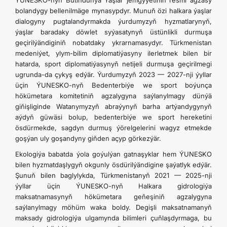
ÝUNESKO-nyň Bütindünýä Ýaşlar jemgyýetiniň resmi agzasy
bolandygy bellenilmäge mynasypdyr. Munuň özi halkara ýaşlar
dialogyny pugtalandyrmakda ýurdumyzyň hyzmatlarynyň,
ýaşlar baradaky döwlet syýasatynyň üstünlikli durmuşa
geçirilýändiginiň nobatdaky ykrarnamasydyr. Türkmenistan
medeniýet, ylym-bilim diplomatiýasyny ilerletmek bilen bir
hatarda, sport diplomatiýasynyň netijeli durmuşa geçirilmegi
ugrunda-da çykyş edýär. Ýurdumyzyň 2023 — 2027-nji ýyllar
üçin ÝUNESKO-nyň Bedenterbiýe we sport boýunça
hökümetara komitetiniň agzalygyna saýlanylmagy dünýä
giňişliginde Watanymyzyň abraýynyň barha artýandygynyň
aýdyň güwäsi bolup, bedenterbiýe we sport hereketini
ösdürmekde, sagdyn durmuş ýörelgelerini wagyz etmekde
goşýan uly goşandyny giňden açyp görkezýär.
Ekologiýa babatda ýola goýulýan gatnaşyklar hem ÝUNESKO
bilen hyzmatdaşlygyň okgunly ösdürilýändigine şaýatlyk edýär.
Şunuň bilen baglylykda, Türkmenistanyň 2021 — 2025-nji
ýyllar üçin ÝUNESKO-nyň Halkara gidrologiýa
maksatnamasynyň hökümetara geňeşiniň agzalygyna
saýlanylmagy möhüm waka boldy. Degişli maksatnamanyň
maksady gidrologiýa ulgamynda bilimleri çuňlaşdyrmaga, bu