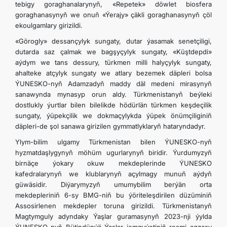
tebigy goraghanalarynyň, «Repetek» döwlet biosfera
goraghanasynyň we onuň «Ýerajy» çäkli goraghanasynyň çöl
ekoulgamlary girizildi.
«Görogly» dessançylyk sungaty, dutar ýasamak senetçiligi,
dutarda saz çalmak we bagşyçylyk sungaty, «Küştdepdi»
aýdym we tans dessury, türkmen milli halyçylyk sungaty,
ahalteke atçylyk sungaty we atlary bezemek däpleri bolsa
ÝUNESKO-nyň Adamzadyň maddy däl medeni mirasynyň
sanawynda mynasyp orun aldy. Türkmenistanyň beýleki
dostlukly ýurtlar bilen bilelikde hödürlän türkmen keşdeçilik
sungaty, ýüpekçilik we dokmaçylykda ýüpek önümçiliginiň
däpleri-de şol sanawa girizilen gymmatlyklaryň hataryndadyr.
Ylym-bilim ulgamy Türkmenistan bilen ÝUNESKO-nyň
hyzmatdaşlygynyň möhüm ugurlarynyň biridir. Ýurdumyzyň
birnäçe ýokary okuw mekdeplerinde ÝUNESKO
kafedralarynyň we klublarynyň açylmagy munuň aýdyň
güwäsidir. Diýarymyzyň umumybilim berýän orta
mekdepleriniň 6-sy BMG-niň bu ýöriteleşdirilen düzüminiň
Assosirlenen mekdepler toruna girizildi. Türkmenistanyň
Magtymguly adyndaky Ýaşlar guramasynyň 2023-nji ýylda