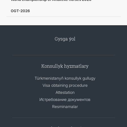
OGT-2026
Gysga ýol
Konsullyk hyzmatlary
Türkmenistanyň konsullyk gullugy
Visa obtaining procedure
Attestation
Истребование документов
Resminamalar