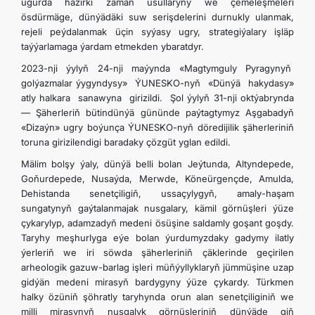
ugurda häzirki zaman usullaryny we çemeleşmeleri
ösdürmäge, dünýädäki suw serişdelerini durnukly ulanmak,
rejeli peýdalanmak üçin syýasy ugry, strategiýalary işläp
taýýarlamaga ýardam etmekden ybaratdyr.
2023-nji ýylyň 24-nji maýynda «Magtymguly Pyragynyň
golýazmalar ýygyndysy» ÝUNESKO-nyň «Dünýä hakydasy»
atly halkara sanawyna girizildi. Şol ýylyň 31-nji oktýabrynda
— Şäherleriň bütindünýä gününde paýtagtymyz Aşgabadyň
«Dizaýn» ugry boýunça ÝUNESKO-nyň döredijilik şäherleriniň
toruna girizilendigi baradaky çözgüt yglan edildi.
Mälim bolşy ýaly, dünýä belli bolan Jeýtunda, Altyndepede,
Goňurdepede, Nusaýda, Merwde, Köneürgençde, Amulda,
Dehistanda senetçiligiň, ussaçylygyň, amaly-haşam
sungatynyň gaýtalanmajak nusgalary, kämil görnüşleri ýüze
çykarylyp, adamzadyň medeni ösüşine saldamly goşant goşdy.
Taryhy meşhurlyga eýe bolan ýurdumyzdaky gadymy ilatly
ýerleriň we iri söwda şäherleriniň çäklerinde geçirilen
arheologik gazuw-barlag işleri müňýyllyklaryň jümmüşine uzap
gidýän medeni mirasyň bardygyny ýüze çykardy. Türkmen
halky özüniň şöhratly taryhynda orun alan senetçiliginiň we
milli mirasynyň nusgalyk görnüşleriniň dünýäde giň