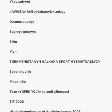
Ykdysadyýet
«AWAZA» Milli syýahatçylyk zolagy
Durmuş pudagy
Saglygy goraýyş
Bilim
Ylym
TÜRKMENISTANYŇ HALKARA SPORT HYZMATDAŞLYGY
Syýahatçylyk
Medeniýet
Täze «ÝÜPEK ÝOLY» kottedj şäherçesi
TIF 2026
World championship of Ahalteke horses 2026