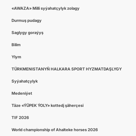
«AWAZA» Milli syýahatçylyk zolagy
Durmuş pudagy
Saglygy goraýyş
Bilim
Ylym
TÜRKMENISTANYŇ HALKARA SPORT HYZMATDAŞLYGY
Syýahatçylyk
Medeniýet
Täze «ÝÜPEK ÝOLY» kottedj şäherçesi
TIF 2026
World championship of Ahalteke horses 2026