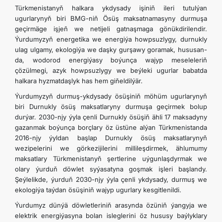
Türkmenistanyň halkara ykdysady işiniň ileri tutulýan
ugurlarynyň biri BMG-niň Ösüş maksatnamasyny durmuşa
geçirmäge işjeň we netijeli gatnaşmaga gönükdirilendir.
Ýurdumyzyň energetika we energiýa howpsuzlygy, durnukly
ulag ulgamy, ekologiýa we daşky gurşawy goramak, hususan-
da, wodorod energiýasy boýunça wajyp meseleleriň
çözülmegi, azyk howpsuzlygy we beýleki ugurlar babatda
halkara hyzmatdaşlyk has hem giňeldilýär.
Ýurdumyzyň durmuş-ykdysady ösüşiniň möhüm ugurlarynyň
biri Durnukly ösüş maksatlaryny durmuşa geçirmek bolup
durýar. 2030-njy ýyla çenli Durnukly ösüşiň ähli 17 maksadyny
gazanmak boýunça borçlary öz üstüne alýan Türkmenistanda
2016-njy ýyldan başlap Durnukly ösüş maksatlarynyň
wezipelerini we görkezijilerini millileşdirmek, ählumumy
maksatlary Türkmenistanyň şertlerine uýgunlaşdyrmak we
olary ýurduň döwlet syýasatyna goşmak işleri başlandy.
Şeýlelikde, ýurduň 2030-njy ýyla çenli ykdysady, durmuş we
ekologiýa taýdan ösüşiniň wajyp ugurlary kesgitlenildi.
Ýurdumyz dünýä döwletleriniň arasynda özüniň ýangyja we
elektrik energiýasyna bolan isleglerini öz hususy baýlyklary