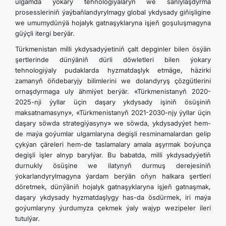
ulgamda ýokary tehnologiýalaryň we sanlylaşdyrma
prosessleriniň ýaýbaňlandyrylmagy global ykdysady giňişligine
we umumydünýä hojalyk gatnaşyklaryna işjeň goşuluşmagyna
güýçli itergi berýär.
Türkmenistan milli ykdysadyýetiniň çalt depginler bilen ösýän
şertlerinde dünýäniň dürli döwletleri bilen ýokary
tehnologiýaly pudaklarda hyzmatdaşlyk etmäge, häzirki
zamanyň öňdebaryjy bilimlerini we dolandyryş çözgütlerini
ornaşdyrmaga uly ähmiýet berýär. «Türkmenistanyň 2020-
2025-nji ýyllar üçin daşary ykdysady işiniň ösüşiniň
maksatnamasyny», «Türkmenistanyň 2021-2030-njy ýyllar üçin
daşary söwda strategiýasyny» we söwda, ykdysadyýet hem-
de maýa goýumlar ulgamlaryna degişli resminamalardan gelip
çykýan çäreleri hem-de taslamalary amala aşyrmak boýunça
degişli işler alnyp barylýar. Bu babatda, milli ykdysadyýetiň
durnukly ösüşine we ilatynyň durmuş derejesiniň
ýokarlandyrylmagyna ýardam berýän oňyn halkara şertleri
döretmek, dünýäniň hojalyk gatnaşyklaryna işjeň gatnaşmak,
daşary ykdysady hyzmatdaşlygy has-da ösdürmek, iri maýa
goýumlaryny ýurdumyza çekmek ýaly wajyp wezipeler ileri
tutulýar.