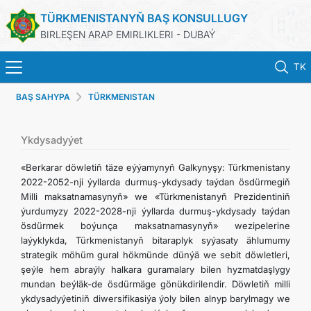
TÜRKMENISTANYŇ BAŞ KONSULLUGY
BIRLEŞEN ARAP EMIRLIKLERI - DUBAÝ
TK
BAŞ SAHYPA
TÜRKMENISTAN
BAŞ SAHYPA
HABARLAR
Ykdysadyýet
«Berkarar döwletiň täze eýýamynyň Galkynyşy: Türkmenistany
TÜRKMENISTAN
2022-2052-nji ýyllarda durmuş-ykdysady taýdan ösdürmegiň
Milli maksatnamasynyň» we «Türkmenistanyň Prezidentiniň
ýurdumyzy 2022-2028-nji ýyllarda durmuş-ykdysady taýdan
KONSULLYK HYZMATLARY
ösdürmek boýunça maksatnamasynyň» wezipelerine
laýyklykda, Türkmenistanyň bitaraplyk syýasaty ählumumy
ARAGATNAŞYK
strategik möhüm gural hökmünde dünýä we sebit döwletleri,
şeýle hem abraýly halkara guramalary bilen hyzmatdaşlygy
mundan beýläk-de ösdürmäge gönükdirilendir. Döwletiň milli
DIM
ykdysadyýetiniň diwersifikasiýa ýoly bilen alnyp barylmagy we