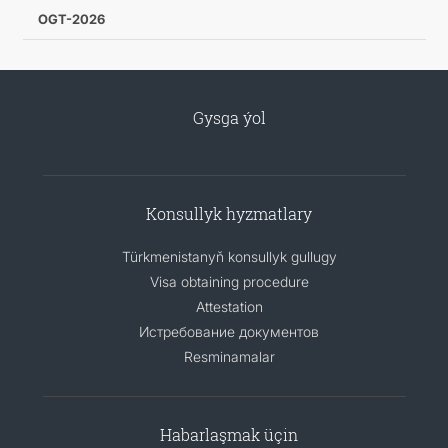
OGT-2026
Gysga ýol
Konsullyk hyzmatlary
Türkmenistanyň konsullyk gullugy
Visa obtaining procedure
Attestation
Истребование документов
Resminamalar
Habarlaşmak üçin