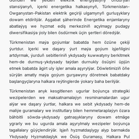
Günden we ýelden elektrik energiýasyny öndürýän
stansiýanyň, içerki energetika halkasynyň, Türkmenistan-
Owganystan-Pakistan elektrik geçiriji ulgamynyň gurluşyklary
dowam etdirilýär. Aşgabat şäherinde Energetika enjamlaryny
abatlaýyş we hyzmat ediş merkeziniň açylmagy pudagy
diwersifikasiýa ýoly bilen ösdürmek üçin şertleri döredýär.
Türkmenistan maýa goýumlar babatda hem özüne çekiji
ýurtdur. Içerki we daşary ýurt maýa goýum işjeň­ligini
artdyrmak, ýurduň sebitleriniň ykdysady kuwwatyny berkitmek
hem-de durmuş-ykdysady taýdan durnukly ösüşini üpjün
etmek babatda ägirt uly işler amala aşyrylýar. Döwletimiziň öňe
sürýän amatly maýa goýum gurşawyny döretmek babatdaky
başlangyçlaryna halkara reýtinglerde ýokary baha berilýär.
Türkmenistan anyk kesgitlenen ugurlar boýunça strategiki
wezipelerden we maksatnamalaýyn resminamalardan ugur
alýar we daşary ýurtlar, halkara we sebit ykdysady hem-de
maliýe guramalary we institutlary bilen hemmetaraplaýyn özara
bähbitli söwda-ykdysady gatnaşyklaryny dowam etmäge
ygrarly we bu ugurda amala aşyrylmaly wezipeler boýunça
tagallalary güýçlendirýär. Işjeň hyzmatdaşlygy alyp barmakda
Ykdysady Hyzmatdaşlyk we Ösüş Guramasy, Halkara Pul