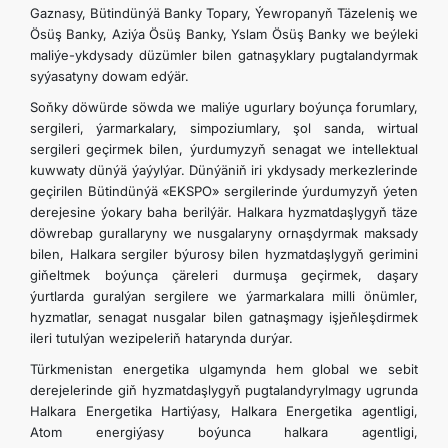
Gaznasy, Bütindünýä Banky Topary, Ýewropanyň Täzeleniş we
Ösüş Banky, Aziýa Ösüş Banky, Yslam Ösüş Banky we beýleki
maliýe-ykdysady düzümler bilen gatnaşyklary pugtalandyrmak
syýasatyny dowam edýär.
Soň­ky döwürde söwda we maliýe ugurlary boýunça forumlary,
sergileri, ýarmarkalary, simpoziumlary, şol sanda, wirtual
sergileri geçirmek bilen, ýurdumyzyň senagat we intellektual
kuwwaty dünýä ýaýylýar. Dünýäniň iri ykdysady merkezlerinde
geçirilen Bütindünýä «EKSPO» sergilerinde ýurdumyzyň ýeten
derejesine ýokary baha berilýär. Halkara hyzmatdaşlygyň täze
döwrebap gurallaryny we nusgalaryny ornaşdyrmak maksady
bilen, Halkara sergiler býurosy bilen hyzmatdaşlygyň gerimini
gi­ňeltmek boýunça çäreleri durmuşa geçirmek, daşary
ýurtlarda guralýan sergilere we ýarmarkalara milli önümler,
hyzmatlar, senagat nusgalar bilen gatnaşmagy işjeňleşdirmek
ileri tutulýan wezipeleriň hatarynda durýar.
Türkmenistan energetika ulgamynda hem global we sebit
derejelerinde giň hyzmatdaşlygyň pugtalandyrylmagy ugrunda
Halkara Energetika Hartiýasy, Halkara Energetika agentligi,
Atom energiýasy boýunca halkara agentligi,