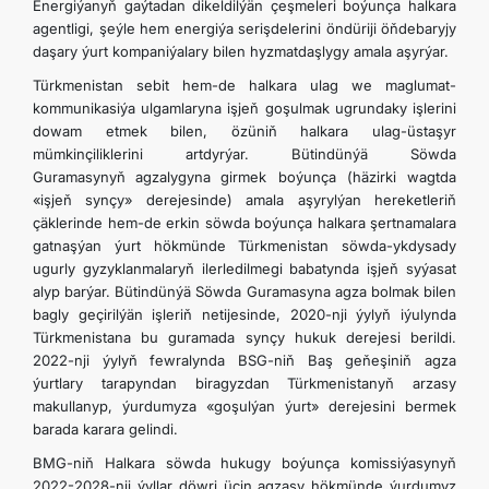
Energiýanyň gaýtadan dikeldilýän çeşmeleri boýunça halkara
agentligi, şeýle hem energiýa serişdelerini öndüriji öňdebaryjy
daşary ýurt kompaniýalary bilen hyzmatdaşlygy amala aşyrýar.
Türkmenistan sebit hem-de halkara ulag we maglumat-
kommunikasiýa ulgamlaryna işjeň goşulmak ugrundaky işlerini
dowam etmek bilen, özüniň halkara ulag-üstaşyr
mümkinçiliklerini artdyrýar. Bütindünýä Söwda
Guramasynyň
agzalygyna
girmek boýunça (häzirki wagtda
«işjeň synçy» derejesinde) amala aşyrylýan hereketleriň
çäklerinde hem-de erkin söwda boýunça halkara şertnamalara
gatnaşýan ýurt hökmünde Türkmenistan söwda-ykdysady
ugurly gyzyklanmalaryň ilerledilmegi babatynda işjeň syýasat
alyp barýar. Bütindünýä Söwda Guramasyna agza bolmak bilen
bagly geçirilýän işleriň netijesinde, 2020-nji ýylyň iýulynda
Türkmenistana bu guramada synçy hukuk derejesi berildi.
2022-nji ýylyň fewralynda BSG-niň Baş geňeşiniň agza
ýurtlary tarapyndan biragyzdan Türkmenistanyň arzasy
makullanyp, ýurdumyza «goşulýan ýurt» derejesini bermek
barada karara gelindi.
BMG-niň Halkara söwda hukugy boýunça komissiýasynyň
2022-2028-nji ýyllar döwri üçin agzasy hökmünde ýurdumyz