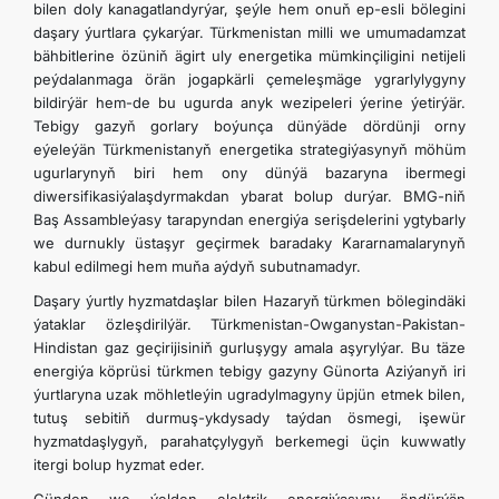
bilen doly kanagatlandyrýar, şeýle hem onuň ep-esli bölegini
daşary ýurtlara çykarýar. Türkmenistan milli we umumadamzat
bähbitlerine özüniň ägirt uly energetika mümkinçiligini netijeli
peýdalanmaga örän jogapkärli çemeleşmäge ygrarlylygyny
bildirýär hem-de bu ugurda anyk wezipeleri ýerine ýetirýär.
Tebigy gazyň gorlary boýunça dünýäde dördünji orny
eýeleýän Türkmenistanyň energetika strategiýasynyň möhüm
ugurlarynyň biri hem ony dünýä bazaryna ibermegi
diwersifikasiýalaşdyrmakdan ybarat bolup durýar. BMG-niň
Baş Assambleýasy tarapyndan energiýa serişdelerini ygtybarly
we durnukly üstaşyr geçirmek baradaky Kararnamalarynyň
kabul edilmegi hem muňa aýdyň subutnamadyr.
Daşary ýurtly hyzmatdaşlar bilen Hazaryň türkmen bölegindäki
ýataklar özleşdirilýär. Türkmenistan-Owganystan-Pakistan-
Hindistan gaz geçirijisiniň gurluşygy amala aşyrylýar. Bu täze
energiýa köprüsi türkmen tebigy gazyny Günorta Aziýanyň iri
ýurtlaryna uzak möhletleýin ugradylmagyny üpjün etmek bilen,
tutuş sebitiň durmuş-ykdysady taýdan ösmegi, işewür
hyzmatdaşlygyň, parahatçylygyň berkemegi üçin kuwwatly
itergi bolup hyzmat eder.