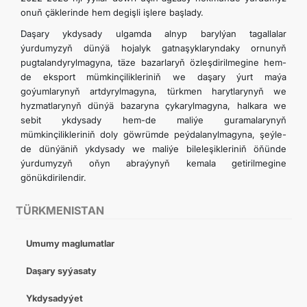
onuň çäklerinde hem degişli işlere başlady.
Daşary ykdysady ulgamda alnyp barylýan tagallalar
ýurdumyzyň dünýä hojalyk gatnaşyklaryndaky ornunyň
pugtalandyrylmagyna, täze bazarlaryň özleşdirilmegine hem-
de eksport mümkinçilikleriniň we daşary ýurt maýa
goýumlarynyň artdyrylmagyna, türkmen harytlarynyň we
hyzmatlarynyň dünýä bazaryna çykarylmagyna, halkara we
sebit ykdysady hem-de maliýe guramalarynyň
mümkinçilikleriniň doly göwrümde peýdalanylmagyna, şeýle-
de dünýäniň ykdysady we maliýe bileleşikleriniň öňünde
ýurdumyzyň oňyn abraýynyň kemala getirilmegine
gönükdirilendir.
TÜRKMENISTAN
Umumy maglumatlar
Daşary syýasaty
Ykdysadyýet