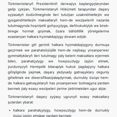
Türkmenistanyň Prezidentiniň derwaýys başlangyçlaryndan
gelip çykýan, Türkmenistanyň Hökümeti tarapyndan daşary
syýasatyň ösdürilmeginde ileri tutulýan uzakmöhletleýin we
gysgamöhletleýin maksatlaryň hem-de wezipeleriň nazarda
tutulmagynda hoşniýetli goňşuçylyga, deňhukuklylyk we birek-
birege hormat goýmak, özara bähbitlilik ýörelgelerine
esaslanýan halkara hyzmatdaşlygy dowam edýär.
Türkmenistan giň gerimli halkara hyzmatdaşlygyny durmuşa
geçirmek we parahatsöýüjilik hem-de naýbaşy ynsanperwer
gymmatlyklaryň ileri tutulmagy ýaly belent maksatlara eýermek
bilen, parahatçylygy we howpsuzlygy üpjün etmek,
ýurdumyzyň Hemişelik bitaraplyk hukuk ýagdaýyny halkara
giňişliginde ýaýmak, daşary ykdysady gatnaşyklary okgunly
giňeltmek we diwersifikasiýalaşdyrmak, durnukly ösüşe hem-
de halkara gatnaşyklaryň has ynsanperwer bolmagyna ýardam
bermek ýaly esasy wezipeleri ýerine ýetirimekden ugur alýar.
Türkmenistanyň daşary syýasy ugrunyň esasy maksatlary
şulardan ybarat:
halkara parahatçylygy, howpsuzlygy hem-de durnukly
ösüşi üpjün etmäge ýardam bermek;