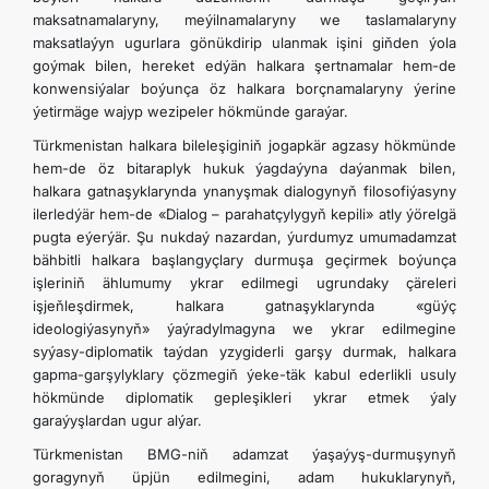
maksatnamalaryny, meýilnamalaryny we taslamalaryny
maksatlaýyn ugurlara gönükdirip ulanmak işini giňden ýola
goýmak bilen, hereket edýän halkara şertnamalar hem-de
konwensiýalar boýunça öz halkara borçnamalaryny ýerine
ýetirmäge wajyp wezipeler hökmünde garaýar.
Türkmenistan halkara bileleşiginiň jogapkär agzasy hökmünde
hem-de öz bitaraplyk hukuk ýagdaýyna daýanmak bilen,
halkara gatnaşyklarynda ynanyşmak dialogynyň filosofiýasyny
ilerledýär hem-de «Dialog – parahatçylygyň kepili» atly ýörelgä
pugta eýerýär. Şu nukdaý nazardan, ýurdumyz umumadamzat
bähbitli halkara başlangyçlary durmuşa geçirmek boýunça
işleriniň ählumumy ykrar edilmegi ugrundaky çäreleri
işjeňleşdirmek, halkara gatnaşyklarynda «güýç
ideologiýasynyň» ýaýradylmagyna we ykrar edilmegine
syýasy-diplomatik taýdan yzygiderli garşy durmak, halkara
gapma-garşylyklary çözmegiň ýeke-täk kabul ederlikli usuly
hökmünde diplomatik gepleşikleri ykrar etmek ýaly
garaýyşlardan ugur alýar.
Türkmenistan BMG-niň adamzat ýaşaýyş-durmuşynyň
goragynyň üpjün edilmegini, adam hukuklarynyň,