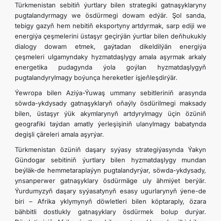
Türkmenistan sebitiň ýurtlary bilen strategiki gatnaşyklaryny
pugtalandyrmagy we ösdürmegi dowam edýär. Şol sanda,
tebigy gazyň hem nebitiň eksportyny artdyrmak, sarp ediji we
energiýa çeşmelerini üstaşyr geçirýän ýurtlar bilen deňhukukly
dialogy dowam etmek, gaýtadan dikeldilýän energiýa
çeşmeleri ulgamyndaky hyzmatdaşlygy amala aşyrmak arkaly
energetika pudagynda ýola goýlan hyzmatdaşlygyň
pugtalandyrylmagy boýunça hereketler işjeňleşdirýär.
Ýewropa bilen Aziýa-Ýuwaş ummany sebitleriniň arasynda
söwda-ykdysady gatnaşyklaryň oňaýly ösdürilmegi maksady
bilen, üstaşyr ýük akymlarynyň artdyrylmagy üçin özüniň
geografiki taýdan amatly ýerleşişiniň ulanylmagy babatynda
degişli çäreleri amala aşyrýar.
Türkmenistan özüniň daşary syýasy strategiýasynda Ýakyn
Gündogar sebitiniň ýurtlary bilen hyzmatdaşlygy mundan
beýläk-de hemmetaraplaýyn pugtalandyrýar, söwda-ykdysady,
ynsanperwer gatnaşyklary ösdürmäge uly ähmiýet berýär.
Ýurdumyzyň daşary syýasatynyň esasy ugurlarynyň ýene-de
biri – Afrika yklymynyň döwletleri bilen köptaraply, özara
bähbitli dostlukly gatnaşyklary ösdürmek bolup durýar.