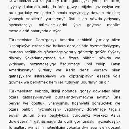
Döwletimiziň Afrika ýurtlary bilen gatnaşyklarynda, ilki bilen,
syýasy-diplomatik babatda örän gowy netijeler gazanylýar we
bu ugurdaky wezipeleriň amala aşyrylmagy dowam etdiriler;
ýanaşyk sebitleriň ýurtlarynyň üsti bilen söwda-ykdysady
hyzmatdaşlyk mümkinçliklerini ýola goýmak möhüm
meseleleriň hatarynda durýar.
Türkmenistan Demirgazyk Amerika sebitiniň ýurtlary
bilen
ikitaraplaýyn esasda we halkara derejesinde hyzmatdaşlygyny
mundan beýläk-de giňeltmäge ygrarly görkezip gelýär. Syýasy
dialogy ýokarlandyrmaga we özara bähbitli söwda we
ykdysady hyzmatdaşlygy ösdürmäge ünsi çekip, Latyn
Amerikasynyň ýurtlary we Karib deňzi ýurtlary bilen
gatnaşyklary ikitaraplaýyn we köptaraplaýyn esasda ýola
goýmak we berkitmek hem ileri tutulýan ugurlaryň biridir.
Türkmenistan sebitde, ilkinji nobatda, goňşy döwletler bilen
özara gatnaşyklarynyň pugtalandyrylmagyna aýratyn üns
berýär we dostluk, ynanyşmak, hoşniýetli goňşuçylyk we
özara bähbitli hyzmatdaşlyk ýagdaýyny döretmäge tagalla
edýär. Şunuň bilen baglylykda, ýurdumyz Merkezi Aziýa
döwletleriniň gatnaşmagynda dürli görnüşdäki hyzmatdaşlyk
formatlarynyň işiniň netijeliligini ýokarlandyrmaga işjeň goşant