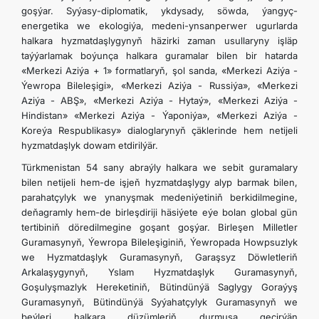
goşýar. Syýasy-diplomatik, ykdysady, söwda, ýangyç-
energetika we ekologiýa, medeni-ynsanperwer ugurlarda
halkara hyzmatdaşlygynyň häzirki zaman usullaryny işläp
taýýarlamak boýunça halkara guramalar bilen bir hatarda
«Merkezi Aziýa + 1» formatlaryň, şol sanda, «Merkezi Aziýa -
Ýewropa Bileleşigi», «Merkezi Aziýa - Russiýa», «Merkezi
Aziýa - ABŞ», «Merkezi Aziýa - Hytaý», «Merkezi Aziýa -
Hindistan» «Merkezi Aziýa - Ýaponiýa», «Merkezi Aziýa -
Koreýa Respublikasy» dialoglarynyň çäklerinde hem netijeli
hyzmatdaşlyk dowam etdirilýär.
Türkmenistan 54 sany abraýly halkara we sebit guramalary
bilen netijeli hem-de işjeň hyzmatdaşlygy alyp barmak bilen,
parahatçylyk we ynanyşmak medeniýetiniň berkidilmegine,
deňagramly hem-de birleşdiriji häsiýete eýe bolan global gün
tertibiniň döredilmegine goşant goşýar. Birleşen Milletler
Guramasynyň, Ýewropa Bileleşiginiň, Ýewropada Howpsuzlyk
we Hyzmatdaşlyk Guramasynyň, Garaşsyz Döwletleriň
Arkalaşygynyň, Yslam Hyzmatdaşlyk Guramasynyň,
Goşulyşmazlyk Hereketiniň, Bütindünýä Saglygy Goraýyş
Guramasynyň, Bütindünýä Syýahatçylyk Guramasynyň we
beýleri halkara düzümleriň durmuşa geçirýän