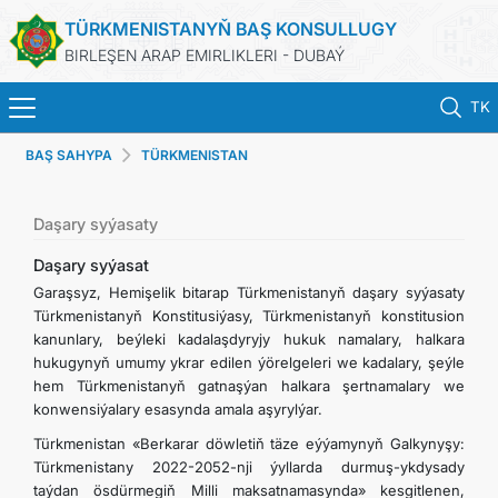
TÜRKMENISTANYŇ BAŞ KONSULLUGY
BIRLEŞEN ARAP EMIRLIKLERI - DUBAÝ
TK
BAŞ SAHYPA
TÜRKMENISTAN
BAŞ SAHYPA
HABARLAR
Daşary syýasaty
Daşary syýasat
TÜRKMENISTAN
Garaşsyz, Hemişelik bitarap Türkmenistanyň daşary syýasaty
Türkmenistanyň Konstitusiýasy, Türkmenistanyň konstitusion
kanunlary, beýleki kadalaşdyryjy hukuk namalary, halkara
KONSULLYK HYZMATLARY
hukugynyň umumy ykrar edilen ýörelgeleri we kadalary, şeýle
hem Türkmenistanyň gatnaşýan halkara şertnamalary we
ARAGATNAŞYK
konwensiýalary esasynda amala aşyrylýar.
Türkmenistan «Berkarar döwletiň täze eýýamynyň Galkynyşy:
DIM
Türkmenistany 2022-2052-nji ýyllarda durmuş-ykdysady
taýdan ösdürmegiň Milli maksatnamasynda» kesgitlenen,