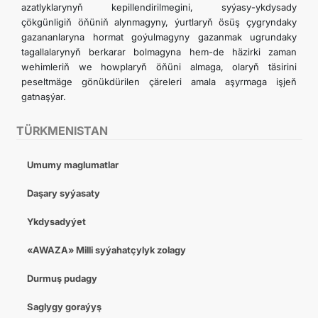
azatlyklarynyň kepillendirilmegini, syýasy-ykdysady
çökgünligiň öňüniň alynmagyny, ýurtlaryň ösüş çygryndaky
gazananlaryna hormat goýulmagyny gazanmak ugrundaky
tagallalarynyň berkarar bolmagyna hem-de häzirki zaman
wehimleriň we howplaryň öňüni almaga, olaryň täsirini
peseltmäge gönükdürilen çäreleri amala aşyrmaga işjeň
gatnaşýar.
TÜRKMENISTAN
Umumy maglumatlar
Daşary syýasaty
Ykdysadyýet
«AWAZA» Milli syýahatçylyk zolagy
Durmuş pudagy
Saglygy goraýyş