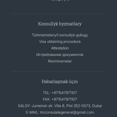
Konsullyk hyzmatlary
Türkmenistanyň konsullyk gullugy
Visa obtaining procedure
Attestation
Истребование документов
Resminamalar
Habarlaşmak üçin
TEL: +971547971107
FAX: +971547971107
SALGY: Jumeirah str. Villa 8, Plot 352-0573, Dubai
E-MAIL: tmconsulategeneral@gmail.com