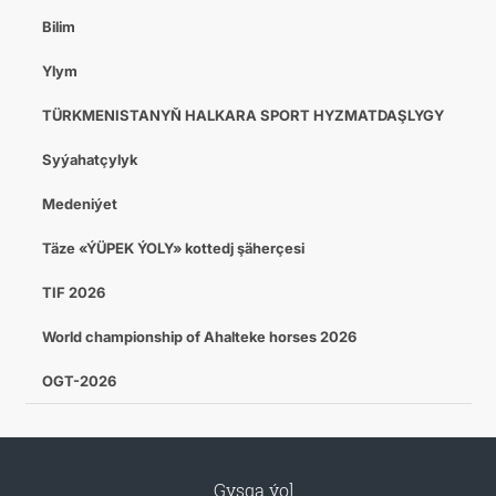
Bilim
Ylym
TÜRKMENISTANYŇ HALKARA SPORT HYZMATDAŞLYGY
Syýahatçylyk
Medeniýet
Täze «ÝÜPEK ÝOLY» kottedj şäherçesi
TIF 2026
World championship of Ahalteke horses 2026
OGT-2026
Gysga ýol