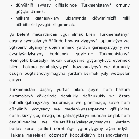
dünýäniň syýasy giňişliginde Türkmenistanyň ornuny
güýçlendirmek;
halkara gatnaşyklary ulgamynda döwletimiziň milli
bähbitlerini yzygiderli goramak.
Şu belent maksatlardan ugur almak bilen, Türkmenistanyň
daşary syýasatynyň öňünde howpsuzlygynyň toplumlaýyn we
ygtybarly ulgamyny üpjün etmek, ýurduň garaşsyzlygyny we
özygtyýarlylygyny berkitmek, şeýle-de Türkmenistanyň
Hemişelik bitaraplyk hukuk derejesine gyşarnyksyz eýermek
bilen, halkara parahatçylygyň, howpsuzlygyň we durnukly
ösüşiň pugtalandyrylmagyna ýardam bermek ýaly wezipeler
durýar.
Türkmenistan daşary ýurtlar bilen, şeýle hem halkara
guramalaryň çäklerinde dostlukly, deňhukukly we özara
bähbitli gatnaşyklary ösdürmäge we giňeltmäge, şeýle hem
dünýäniň ykdysady we medeni-ynsanperwer giňişligine
deňhukukly goşulmaga, bu gatnaşyklaryň mundan beýläk hem
ösdürilmegine we diwersifikasiýalaşdyrylmagyna ýardam
berjek zerur şertleri döretmäge ygrarlylygyny aýan edýär.
Halkara meseleleri çözmegiň köpçülikleýin başlangyçlaryna,