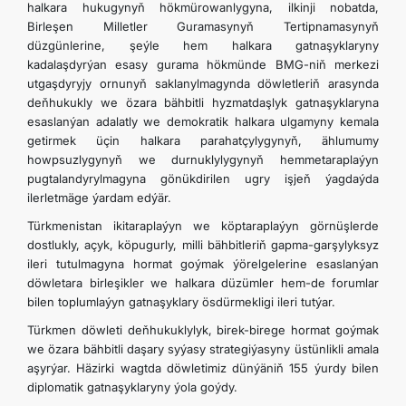
halkara hukugynyň hökmürowanlygyna, ilkinji nobatda,
Birleşen Milletler Guramasynyň Tertipnamasynyň
düzgünlerine, şeýle hem halkara gatnaşyklaryny
kadalaşdyrýan esasy gurama hökmünde BMG-niň merkezi
utgaşdyryjy ornunyň saklanylmagynda döwletleriň arasynda
deňhukukly we özara bähbitli hyzmatdaşlyk gatnaşyklaryna
esaslanýan adalatly we demokratik halkara ulgamyny kemala
getirmek üçin halkara parahatçylygynyň, ählumumy
howpsuzlygynyň we durnuklylygynyň hemmetaraplaýyn
pugtalandyrylmagyna gönükdirilen ugry işjeň ýagdaýda
ilerletmäge ýardam edýär.
Türkmenistan ikitaraplaýyn we köptaraplaýyn görnüşlerde
dostlukly, açyk, köpugurly, milli bähbitleriň gapma-garşylyksyz
ileri tutulmagyna hormat goýmak ýörelgelerine esaslanýan
döwletara birleşikler we halkara düzümler hem-de forumlar
bilen toplumlaýyn gatnaşyklary ösdürmekligi ileri tutýar.
Türkmen döwleti deňhukuklylyk, birek-birege hormat goýmak
we özara bähbitli daşary syýasy strategiýasyny üstünlikli amala
aşyrýar. Häzirki wagtda döwletimiz dünýäniň 155 ýurdy bilen
diplomatik gatnaşyklaryny ýola goýdy.