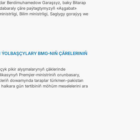
Serdar Berdimuhamedow Garaşsyz, baky Bitarap
 dabaraly çäre paýtagtymyzyň «Aşgabat»
nistrligi, Bilim ministrligi, Saglygy goraýyş we
 ÝOLBAŞÇYLARY BMG-NIŇ ÇÄRELERINIŇ
yk pikir alyşmalarynyň çäklerinde
likasynyň Premýer-ministriniň orunbasary,
kleriň dowamynda taraplar türkmen-pakistan
 halkara gün tertibiniň möhüm meselelerini ara