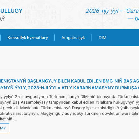
SULLUGY
2026-njy ýyl - "Gara
— be
AÝ
Konsullyk hyzmatlary
Aragatnaşyk
DIM
BAŞ SAHYPA
HABARLAR
ENISTANYŇ BAŞLANGYJY BILEN KABUL EDILEN BMG-NIŇ BAŞ 
YNYŇ ÝYLY, 2028-NJI ÝYL» ATLY KARARNAMASYNY DURMUŞA 
TÜRKMENISTAN
y ýylyň 2-nji awgustynda Türkmenistanyň DIM-niň binasynda Türkmenistany
ynyň Baş Assambleýasy tarapyndan kabul edilen «Halkara hukugynyň ýyl
KONSULLYK HYZMATLARY
t geçirildi. Maslahata Türkmenistanyň Daşary işler ministrliginiň ýolbaşçy
kratiýa institutynyň, Magtymguly adyndaky Türkmen döwlet uniwersiteti
tetiniň,...
ARAGATNAŞYK
MY
DIM