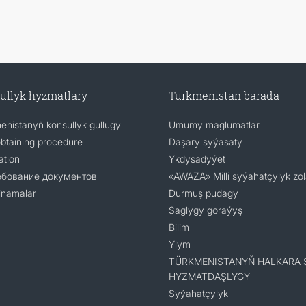
ullyk hyzmatlary
Türkmenistan barada
enistanyň konsullyk gullugy
Umumy maglumatlar
obtaining procedure
Daşary syýasaty
ation
Ykdysadyýet
ебование документов
«AWAZA» Milli syýahatçylyk zo
namalar
Durmuş pudagy
Saglygy goraýyş
Bilim
Ylym
TÜRKMENISTANYŇ HALKARA 
HYZMATDAŞLYGY
Syýahatçylyk