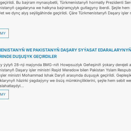
i geçirildi. Bu baýram mynasybetli, Türkmenistanyň hormatly Prezidenti 
istanyň çagalaryna we halkyna baýramçylyk gutlagyny iberdi. Şeýle hem
t we dynç alyş seýilgähinde geçirildi. Çäre Türkmenistanyň Daşary işler mi
MY
ENISTANYŇ WE PAKISTANYŇ DAŞARY SYÝASAT EDARALARYNYŇ
RINDE DUŞUŞYK GEÇIRDILER
y ýylyň 28-nji maýynda BMG-niň Howpsuzlyk Geňeşiniň ýokary derejeli aç
istanyň Daşary işler ministri Raşid Meredow bilen Pakistan Yslam Respub
işler ministri Mohammad Ishak Daryň arasynda duşuşyk geçirildi. Gepleşi
klarynyň häzirki ýagdaýyny we ösüş mümkinçiliklerini, şeýle hem sebit we
lahatlaşdyl...
MY