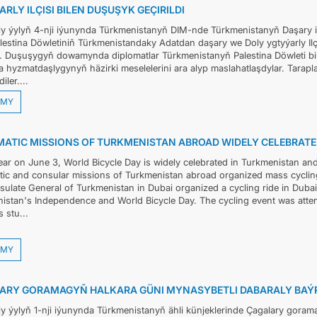
RLY ILÇISI BILEN DUŞUŞYK GEÇIRILDI
y ýylyň 4-nji iýunynda Türkmenistanyň DIM-nde Türkmenistanyň Daşary i
alestina Döwletiniň Türkmenistandaky Adatdan daşary we Doly ygtyýarly Il
di. Duşuşygyň dowamynda diplomatlar Türkmenistanyň Palestina Döwleti bil
 hyzmatdaşlygynyň häzirki meselelerini ara alyp maslahatlaşdylar. Tara
iler....
MY
MATIC MISSIONS OF TURKMENISTAN ABROAD WIDELY CELEBRATE
ear on June 3, World Bicycle Day is widely celebrated in Turkmenistan and
tic and consular missions of Turkmenistan abroad organized mass cycling 
sulate General of Turkmenistan in Dubai organized a cycling ride in Dubai
istan's Independence and World Bicycle Day. The cycling event was atte
 stu...
MY
ARY GORAMAGYŇ HALKARA GÜNI MYNASYBETLI DABARALY BAÝRA
y ýylyň 1-nji iýunynda Türkmenistanyň ähli künjeklerinde Çagalary goram