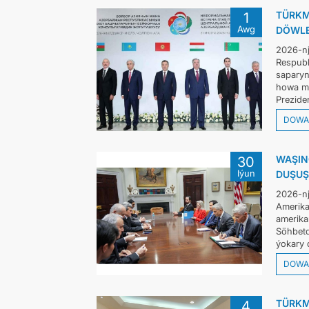
TÜRKM
1
Awg
DÖWLE
2026-nj
Respubl
saparyn
howa me
Preziden
DOWA
WAŞIN
30
Iýun
DUŞUŞ
2026-nj
Amerika
amerika
Söhbetd
ýokary d
DOWA
TÜRKM
4