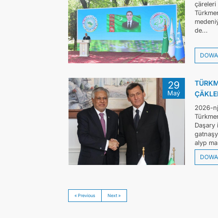
çäreler
Türkmen
medeniýe
de...
DOWA
TÜRKM
29
Maý
ÇÄKLE
2026-nj
Türkmen
Daşary 
gatnaşy
alyp mas
DOWA
« Previous
Next »