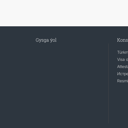
Gysga ýol
Kons
Türkm
Visa 
Attest
Истр
Resmi