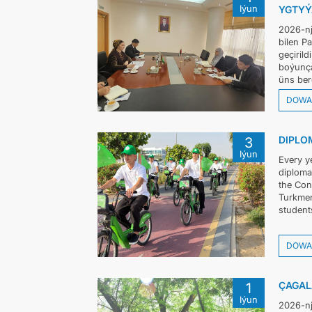
Iýun
YGTYÝA
2026-nj
bilen P
geçiril
boýunça
üns berd
DOWA
DIPLO
3
Iýun
Every y
diploma
the Con
Turkmen
students
DOWA
ÇAGAL
1
Iýun
2026-nj