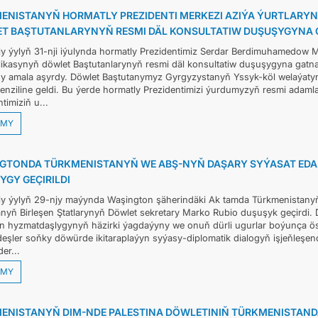
ENISTANYŇ HORMATLY PREZIDENTI MERKEZI AZIÝA ÝURTLARY
T BAŞTUTANLARYNYŇ RESMI DÄL KONSULTATIW DUŞUŞYGYNA
y ýylyň 31-nji iýulynda hormatly Prezidentimiz Serdar Berdimuhamedow M
ikasynyň döwlet Baştutanlarynyň resmi däl konsultatiw duşuşygyna gatn
y amala aşyrdy. Döwlet Baştutanymyz Gyrgyzystanyň Yssyk-köl welaýatyn
nziline geldi. Bu ýerde hormatly Prezidentimizi ýurdumyzyň resmi adamla
timiziň u...
MY
GTONDA TÜRKMENISTANYŇ WE ABŞ-NYŇ DAŞARY SYÝASAT ED
YGY GEÇIRILDI
y ýylyň 29-njy maýynda Waşington şäherindäki Ak tamda Türkmenistanyň D
nyň Birleşen Ştatlarynyň Döwlet sekretary Marko Rubio duşuşyk geçirdi
n hyzmatdaşlygynyň häzirki ýagdaýyny we onuň dürli ugurlar boýunça ösdü
eşler soňky döwürde ikitaraplaýyn syýasy-diplomatik dialogyň işjeňleşend
er...
MY
ENISTANYŇ DIM-NDE PALESTINA DÖWLETINIŇ TÜRKMENISTAND