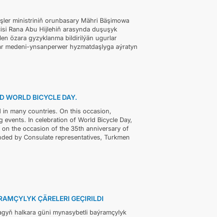
şler ministriniň orunbasary Mähri Bäşimowa
çisi Rana Abu Hijlehiň arasynda duşuşyk
en özara gyzyklanma bildirilýän ugurlar
plar medeni-ynsanperwer hyzmatdaşlyga aýratyn
D WORLD BICYCLE DAY.
 in many countries. On this occasion,
events. In celebration of World Bicycle Day,
 on the occasion of the 35th anniversary of
nded by Consulate representatives, Turkmen
MÇYLYK ÇÄRELERI GEÇIRILDI
agyň halkara güni mynasybetli baýramçylyk