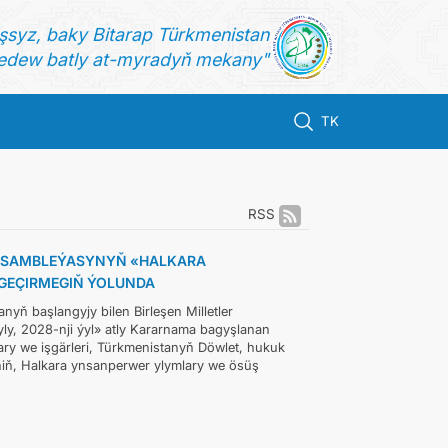
şsyz, baky Bitarap Türkmenistan
dew batly at-myradyň mekany"
TK
RSS
ASSAMBLEÝASYNYŇ «HALKARA
GEÇIRMEGIŇ ÝOLUNDA
ň başlangyjy bilen Birleşen Milletler
y, 2028-nji ýyl» atly Kararnama bagyşlanan
lary we işgärleri, Türkmenistanyň Döwlet, hukuk
niň, Halkara ynsanperwer ylymlary we ösüş