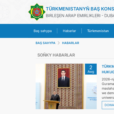
TÜRKMENISTANYŇ BAŞ KON
BIRLEŞEN ARAP EMIRLIKLERI - DUB
Türkmenistan
Baş sahypa
Habarlar
BAŞ SAHYPA
HABARLAR
SOŇKY HABARLAR
TÜRKM
2
Awg
HUKUG
2026-nj
Guramas
maslaha
we demo
uniwersi
DOWA