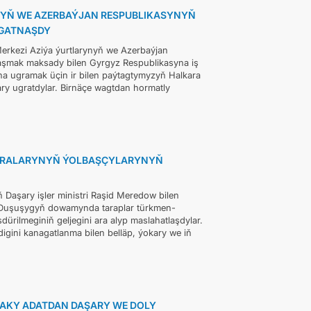
NYŇ WE AZERBAÝJAN RESPUBLIKASYNYŇ
 GATNAŞDY
erkezi Aziýa ýurtlarynyň we Azerbaýjan
aşmak maksady bilen Gyrgyz Respublikasyna iş
a ugramak üçin ir bilen paýtagtymyzyň Halkara
ry ugratdylar. Birnäçe wagtdan hormatly
ARALARYNYŇ ÝOLBAŞÇYLARYNYŇ
aşary işler ministri Raşid Meredow bilen
. Duşuşygyň dowamynda taraplar türkmen-
rilmeginiň geljegini ara alyp maslahatlaşdylar.
igini kanagatlanma bilen belläp, ýokary we iň
AKY ADATDAN DAŞARY WE DOLY