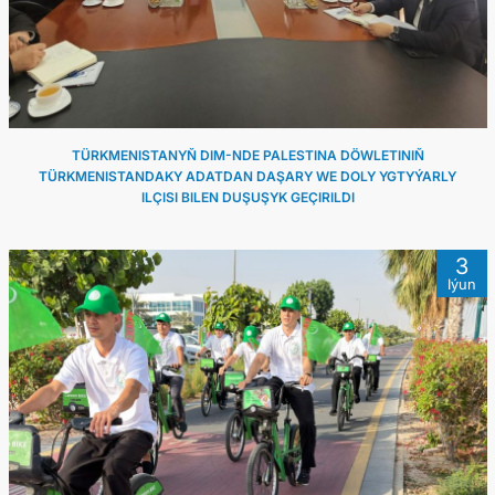
TÜRKMENISTANYŇ DIM-NDE PALESTINA DÖWLETINIŇ
TÜRKMENISTANDAKY ADATDAN DAŞARY WE DOLY YGTYÝARLY
ILÇISI BILEN DUŞUŞYK GEÇIRILDI
3
Iýun