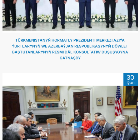
TÜRKMENISTANYŇ HORMATLY PREZIDENTI MERKEZI AZIÝA
ÝURTLARYNYŇ WE AZERBAÝJAN RESPUBLIKASYNYŇ DÖWLET
BAŞTUTANLARYNYŇ RESMI DÄL KONSULTATIW DUŞUŞYGYNA
GATNAŞDY
30
Iýun