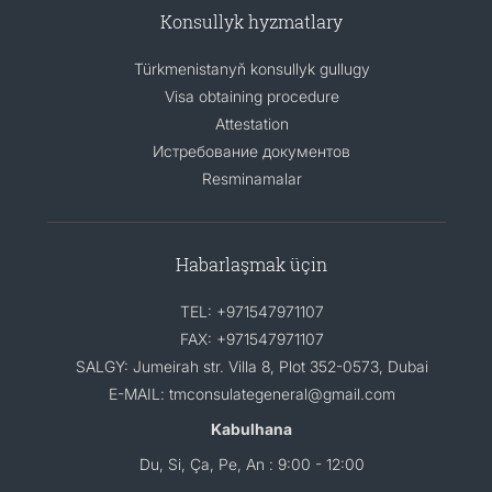
Konsullyk hyzmatlary
Türkmenistanyň konsullyk gullugy
Visa obtaining procedure
Attestation
Истребование документов
Resminamalar
Habarlaşmak üçin
TEL: +971547971107
FAX: +971547971107
SALGY: Jumeirah str. Villa 8, Plot 352-0573, Dubai
E-MAIL: tmconsulategeneral@gmail.com
Kabulhana
Du, Si, Ça, Pe, An : 9:00 - 12:00