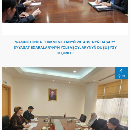
WAŞINGTONDA TÜRKMENISTANYŇ WE ABŞ-NYŇ DAŞARY
SYÝASAT EDARALARYNYŇ ÝOLBAŞÇYLARYNYŇ DUŞUŞYGY
GEÇIRILDI
4
Iýun