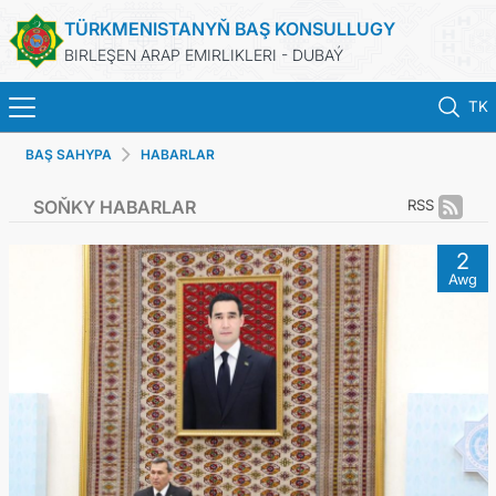
TÜRKMENISTANYŇ BAŞ KONSULLUGY
BIRLEŞEN ARAP EMIRLIKLERI - DUBAÝ
TK
BAŞ SAHYPA
HABARLAR
BAŞ SAHYPA
SOŇKY HABARLAR
RSS
HABARLAR
2
Awg
TÜRKMENISTAN
KONSULLYK HYZMATLARY
ARAGATNAŞYK
DIM