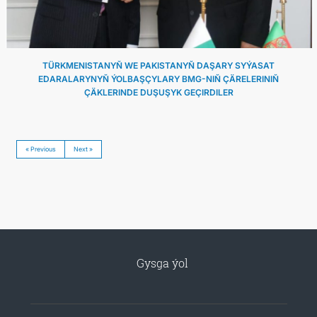
TÜRKMENISTANYŇ WE PAKISTANYŇ DAŞARY SYÝASAT
EDARALARYNYŇ ÝOLBAŞÇYLARY BMG-NIŇ ÇÄRELERINIŇ
ÇÄKLERINDE DUŞUŞYK GEÇIRDILER
« Previous
Next »
Gysga ýol