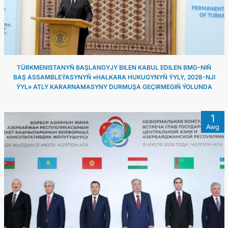
TÜRKMENISTANYŇ BAŞLANGYJY BILEN KABUL EDILEN BMG-NIŇ
BAŞ ASSAMBLEÝASYNYŇ «HALKARA HUKUGYNYŇ ÝYLY, 2028-NJI
ÝYL» ATLY KARARNAMASYNY DURMUŞA GEÇIRMEGIŇ ÝOLUNDA
1
Awg