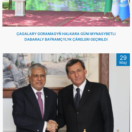
ÇAGALARY GORAMAGYŇ HALKARA GÜNI MYNASYBETLI
DABARALY BAÝRAMÇYLYK ÇÄRELERI GEÇIRILDI
29
Maý