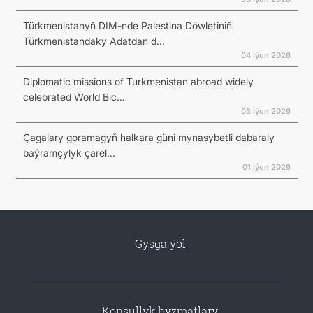
Türkmenistanyň DIM-nde Palestina Döwletiniň
Türkmenistandaky Adatdan d...
04 Iýun 2026
Diplomatic missions of Turkmenistan abroad widely
celebrated World Bic...
03 Iýun 2026
Çagalary goramagyň halkara güni mynasybetli dabaraly
baýramçylyk çärel...
01 Iýun 2026
Gysga ýol
Konsullyk hyzmatlary