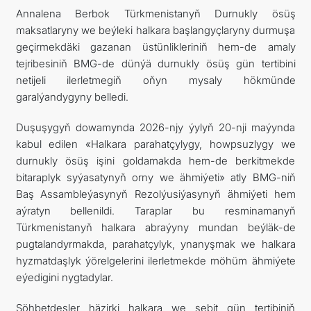
Annalena Berbok Türkmenistanyň Durnukly ösüş
maksatlaryny we beýleki halkara başlangyçlaryny durmuşa
geçirmekdäki gazanan üstünlikleriniň hem-de amaly
tejribesiniň BMG-de dünýä durnukly ösüş gün tertibini
netijeli ilerletmegiň oňyn mysaly hökmünde
garalýandygyny belledi.
Duşuşygyň dowamynda 2026-njy ýylyň 20-nji maýynda
kabul edilen «Halkara parahatçylygy, howpsuzlygy we
durnukly ösüş işini goldamakda hem-de berkitmekde
bitaraplyk syýasatynyň orny we ähmiýeti» atly BMG-niň
Baş Assambleýasynyň Rezolýusiýasynyň ähmiýeti hem
aýratyn bellenildi. Taraplar bu resminamanyň
Türkmenistanyň halkara abraýyny mundan beýläk-de
pugtalandyrmakda, parahatçylyk, ynanyşmak we halkara
hyzmatdaşlyk ýörelgelerini ilerletmekde möhüm ähmiýete
eýedigini nygtadylar.
Söhbetdeşler häzirki halkara we sebit gün tertibiniň