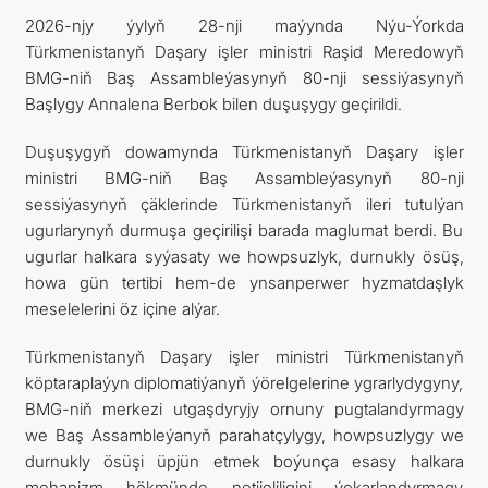
2026-njy ýylyň 28-nji maýynda Nýu-Ýorkda
Türkmenistanyň Daşary işler ministri Raşid Meredowyň
BMG-niň Baş Assambleýasynyň 80-nji sessiýasynyň
Başlygy Annalena Berbok bilen duşuşygy geçirildi.
Duşuşygyň dowamynda Türkmenistanyň Daşary işler
ministri BMG-niň Baş Assambleýasynyň 80-nji
sessiýasynyň çäklerinde Türkmenistanyň ileri tutulýan
ugurlarynyň durmuşa geçirilişi barada maglumat berdi. Bu
ugurlar halkara syýasaty we howpsuzlyk, durnukly ösüş,
howa gün tertibi hem-de ynsanperwer hyzmatdaşlyk
meselelerini öz içine alýar.
Türkmenistanyň Daşary işler ministri Türkmenistanyň
köptaraplaýyn diplomatiýanyň ýörelgelerine ygrarlydygyny,
BMG-niň merkezi utgaşdyryjy ornuny pugtalandyrmagy
we Baş Assambleýanyň parahatçylygy, howpsuzlygy we
durnukly ösüşi üpjün etmek boýunça esasy halkara
mehanizm hökmünde netijeliligini ýokarlandyrmagy