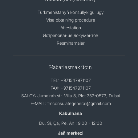
Türkmenistanyň konsullyk gullugy
Visa obtaining procedure
Attestation
Истребование документов
Resminamalar
Habarlaşmak üçin
TEL: +971547971107
FAX: +971547971107
SALGY: Jumeirah str. Villa 8, Plot 352-0573, Dubai
E-MAIL: tmconsulategeneral@gmail.com
Kabulhana
Du, Si, Ça, Pe, An : 9:00 - 12:00
Jaň merkezi