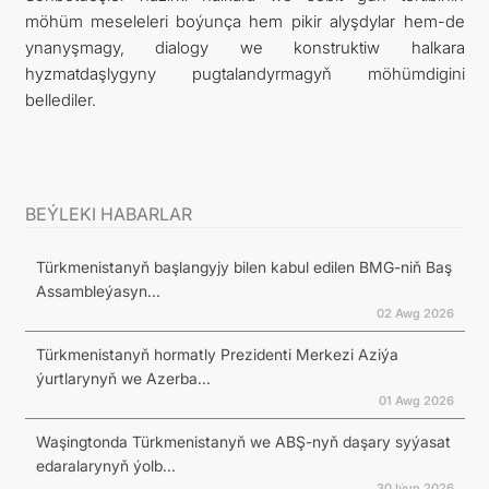
möhüm meseleleri boýunça hem pikir alyşdylar hem-de
ynanyşmagy, dialogy we konstruktiw halkara
hyzmatdaşlygyny pugtalandyrmagyň möhümdigini
bellediler.
BEÝLEKI HABARLAR
Türkmenistanyň başlangyjy bilen kabul edilen BMG-niň Baş
Assambleýasyn...
02 Awg 2026
Türkmenistanyň hormatly Prezidenti Merkezi Aziýa
ýurtlarynyň we Azerba...
01 Awg 2026
Waşingtonda Türkmenistanyň we ABŞ-nyň daşary syýasat
edaralarynyň ýolb...
30 Iýun 2026