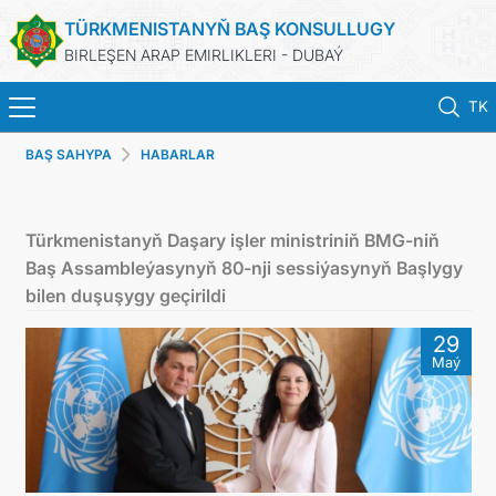
TÜRKMENISTANYŇ BAŞ KONSULLUGY
BIRLEŞEN ARAP EMIRLIKLERI - DUBAÝ
TK
BAŞ SAHYPA
HABARLAR
BAŞ SAHYPA
HABARLAR
Türkmenistanyň Daşary işler ministriniň BMG-niň
Baş Assambleýasynyň 80-nji sessiýasynyň Başlygy
TÜRKMENISTAN
bilen duşuşygy geçirildi
29
KONSULLYK HYZMATLARY
Maý
ARAGATNAŞYK
DIM