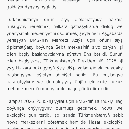
goldaýandygyny nygtady.
Türkmenistanyň öňüni alyş diplomatiýasy, halkara
hukugyny ilerletmek, halkara gatnaşyklarda dialog we
ynanyşmak medeniýetini ösdürmek, şeýle hem Aşgabatda
ýerleşýän BMG-niň Merkezi Aziýa üçin öňüni alyş
diplomatiýasy boýunça Sebit merkeziniň alyp barýan işi
bilen bagly başlangyçlaryna aýratyn üns berildi. Şunuň
bilen baglylykda, Türkmenistanyň Prezidentiniň 2028-nji
ýyly Halkara hukugynyň ýyly diýip yglan etmek baradaky
başlangyjyna aýratyn ähmiýet berildi. Bu başlangyç
parahatçylygy we durnuklylygy üpjün etmekde hukuk
mehanizmleriniň ornuny berkitmäge gönükdirilendir.
Taraplar 2026–2035-nji ýyllar üçin BMG-niň Durnukly ulag
boýunça onýyllygyny durmuşa geçirmek, howa we
ekologiýa gün tertibi, şol sanda Türkmenistanyň sebit
howa merkezlerini döretmek hem-de Hazar ekologiýa
başlangyjyny ilerletmek baradaky başlangyçlary boýunça