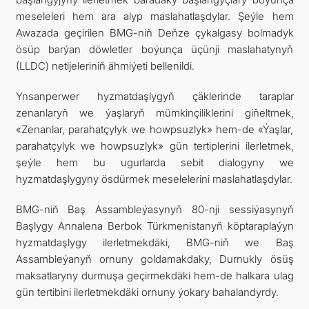
meseleleri hem ara alyp maslahatlaşdylar. Şeýle hem
Awazada geçirilen BMG-niň Deňze çykalgasy bolmadyk
ösüp barýan döwletler boýunça üçünji maslahatynyň
(LLDC) netijeleriniň ähmiýeti bellenildi.
Ynsanperwer hyzmatdaşlygyň çäklerinde taraplar
zenanlaryň we ýaşlaryň mümkinçiliklerini giňeltmek,
«Zenanlar, parahatçylyk we howpsuzlyk» hem-de «Ýaşlar,
parahatçylyk we howpsuzlyk» gün tertiplerini ilerletmek,
şeýle hem bu ugurlarda sebit dialogyny we
hyzmatdaşlygyny ösdürmek meselelerini maslahatlaşdylar.
BMG-niň Baş Assambleýasynyň 80-nji sessiýasynyň
Başlygy Annalena Berbok Türkmenistanyň köptaraplaýyn
hyzmatdaşlygy ilerletmekdäki, BMG-niň we Baş
Assambleýanyň ornuny goldamakdaky, Durnukly ösüş
maksatlaryny durmuşa geçirmekdäki hem-de halkara ulag
gün tertibini ilerletmekdäki ornuny ýokary bahalandyrdy.