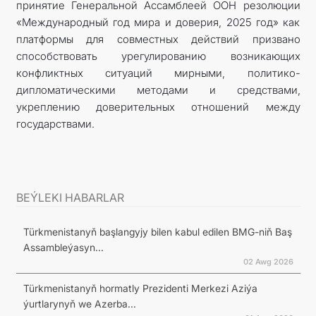
принятие Генеральной Ассамблеей ООН резолюции
«Международный год мира и доверия, 2025 год» как
платформы для совместных действий призвано
способствовать урегулированию возникающих
конфликтных ситуаций мирными, политико-
дипломатическими методами и средствами,
укреплению доверительных отношений между
государствами.
BEÝLEKI HABARLAR
Türkmenistanyň başlangyjy bilen kabul edilen BMG-niň Baş
Assambleýasyn...
02 Awg 2026
Türkmenistanyň hormatly Prezidenti Merkezi Aziýa
ýurtlarynyň we Azerba...