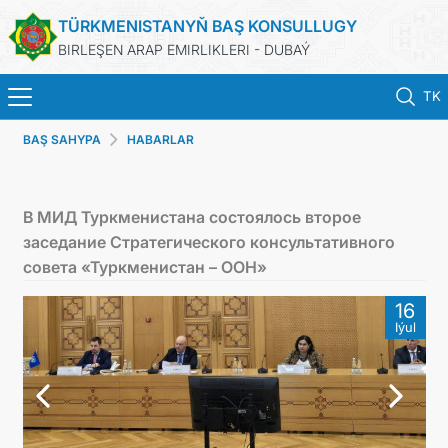
TÜRKMENISTANYŇ BAŞ KONSULLUGY
BIRLEŞEN ARAP EMIRLIKLERI - DUBAÝ
TK
BAŞ SAHYPA
HABARLAR
BAŞ SAHYPA
HABARLAR
В МИД Туркменистана состоялось второе
заседание Стратегического консультативного
TÜRKMENISTAN
совета «Туркменистан – ООН»
16
KONSULLYK HYZMATLARY
Iýul
ARAGATNAŞYK
DIM