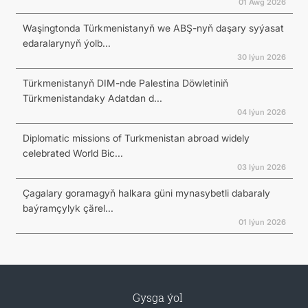
01 Awg 2026
Waşingtonda Türkmenistanyň we ABŞ-nyň daşary syýasat
edaralarynyň ýolb...
30 Iýun 2026
Türkmenistanyň DIM-nde Palestina Döwletiniň
Türkmenistandaky Adatdan d...
04 Iýun 2026
Diplomatic missions of Turkmenistan abroad widely
celebrated World Bic...
03 Iýun 2026
Çagalary goramagyň halkara güni mynasybetli dabaraly
baýramçylyk çärel...
01 Iýun 2026
Gysga ýol