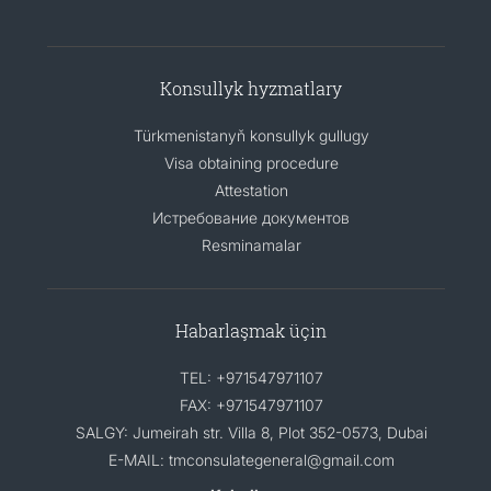
Konsullyk hyzmatlary
Türkmenistanyň konsullyk gullugy
Visa obtaining procedure
Attestation
Истребование документов
Resminamalar
Habarlaşmak üçin
TEL: +971547971107
FAX: +971547971107
SALGY: Jumeirah str. Villa 8, Plot 352-0573, Dubai
E-MAIL: tmconsulategeneral@gmail.com