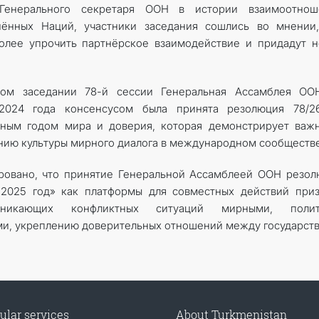
Генерального секретаря ООН в истории взаимоотнош
ённых Наций, участники заседания сошлись во мнении,
более упрочить партнёрское взаимодействие и придадут 
ном заседании 78-й сессии Генеральная Ассамблея ОО
 2024 года консенсусом была принята резолюция 78/2
ным годом мира и доверия, которая демонстрирует важн
ию культуры мирного диалога в международном сообществе
ировано, что принятие Генеральной Ассамблеей ООН резо
2025 год» как платформы для совместных действий приз
озникающих конфликтных ситуаций мирными, полит
и, укреплению доверительных отношений между государств
ular services
About Turkmenistan