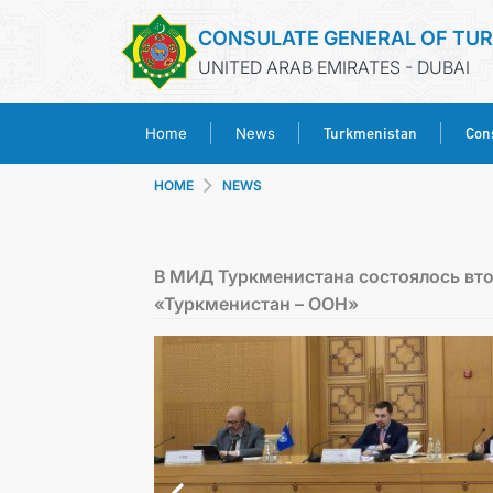
CONSULATE GENERAL OF TU
UNITED ARAB EMIRATES - DUBAI
Turkmenistan
Cons
Home
News
HOME
NEWS
В МИД Туркменистана состоялось вто
«Туркменистан – ООН»