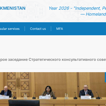
RKMENISTAN
Year 2026 - "Independent, P
— Homeland 
ular services
Contact us
MFA
HOME
NEWS
рое заседание Стратегического консультативного сове
TURKMENISTAN
CONSULAR SERVICES
CONTACT US
MFA