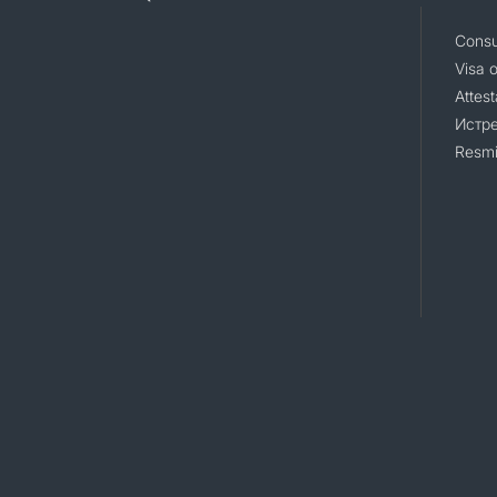
Consu
Visa 
Attest
Истр
Resmi