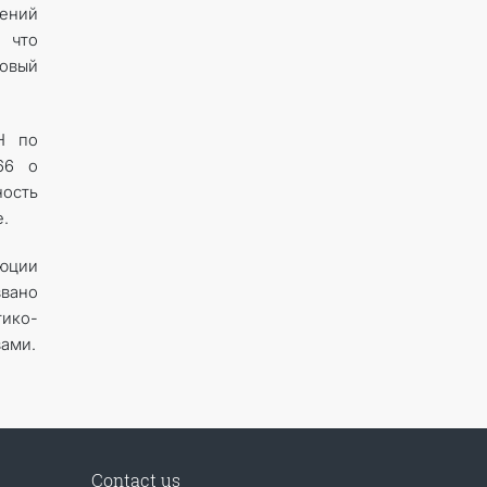
ений
 что
новый
Н по
66 о
ость
.
люции
вано
ико-
ами.
Contact us