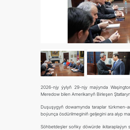
2026-njy ýylyň 29-njy maýynda Waşington 
Meredow bilen Amerikanyň Birleşen Ştatlary
Duşuşygyň dowamynda taraplar türkmen-am
boýunça ösdürilmeginiň geljegini ara alyp mas
Söhbetdeşler soňky döwürde ikitaraplaýyn sy