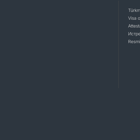
Türkm
Visa 
Attest
Истр
Resmi