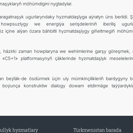
tnaşyklaryň möhümdigini nygtadylar.
ragatnaşyk ugurlaryndaky hyzmatdaşlyga aýratyn üns berildi. 
 howpsuzlygy we energiýa serişdeleriniň iberiliş ugurl
öz içine alýan özara bähbitli hyzmatdaşlygy giňeltmegiň möhümd
 häzirki zaman howplaryna we wehimlerine garşy göreşmek, 
a «C5+1» platformasynyň çäklerinde hyzmatdaşlyk meseleleri
an beýläk-de ösdürmek üçin uly mümkinçilikleriň bardygyny be
 boýunça konstruktiw dialogy dowam etdirmäge taýýardykl
ullyk hyzmatlary
Türkmenistan barada