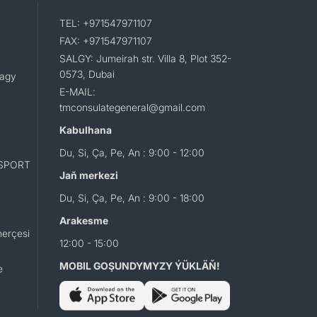
TEL: +971547971107
FAX: +971547971107
SALGY: Jumeirah str. Villa 8, Plot 352-
0573, Dubai
lagy
E-MAIL:
tmconsulategeneral@gmail.com
Kabulhana
Du, Si, Ça, Pe, An : 9:00 - 12:00
SPORT
Jaň merkezi
Du, Si, Ça, Pe, An : 9:00 - 18:00
Arakesme
erçesi
12:00 - 15:00
MOBIL GOŞUNDYMYZY ÝÜKLÄŇ!
e