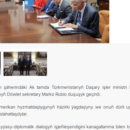
şäherindäki Ak tamda Türkmenistanyň Daşary işler ministri 
nyň Döwlet sekretary Marko Rubio duşuşyk geçirdi.
erikan hyzmatdaşlygynyň häzirki ýagdaýyny we onuň dürli ug
lahatlaşdylar.
ýasy-diplomatik dialogyň işjeňleşendigini kanagatlanma bilen be