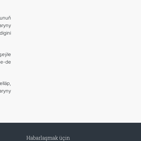
Şunuň
aryny
igini
şeýle
ne-de
lläp,
aryny
Habarlaşmak üçin