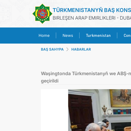
TÜRKMENISTANYŇ BAŞ KON
BIRLEŞEN ARAP EMIRLIKLERI - DUB
Turkmenistan
Cons
Home
News
BAŞ SAHYPA
HABARLAR
Waşingtonda Türkmenistanyň we ABŞ-ny
geçirildi