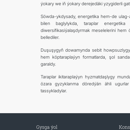
ýokary we iň ýokary derejedäki yzygiderli ga
Söwda-ykdysady, energetika hem-de ulag-a
bilen baglylykda, taraplar energetika
diwersifikasiýalaşdyrmak meselelerini hem 
bellediler.
Duşuşygyň dowamynda sebit howpsuzlygy,
hem köptaraplaýyn formatlarda, şol sand
garaldy.
Taraplar ikitaraplaýyn hyzmatdaşlygy mund
özara gyzyklanma döredýän ähli ugurlar
tassykladylar.
Gysga ýol
Kons