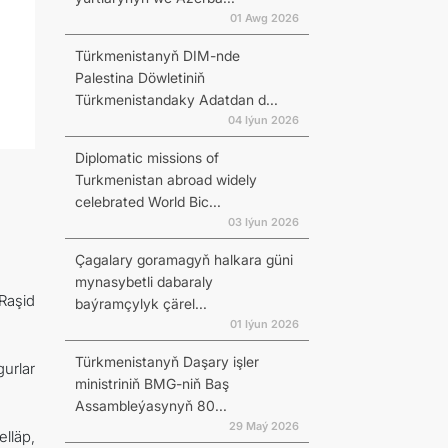
01 Awg 2026
Türkmenistanyň DIM-nde
Palestina Döwletiniň
Türkmenistandaky Adatdan d...
04 Iýun 2026
Diplomatic missions of
Turkmenistan abroad widely
celebrated World Bic...
03 Iýun 2026
Çagalary goramagyň halkara güni
mynasybetli dabaraly
Raşid
baýramçylyk çärel...
01 Iýun 2026
Türkmenistanyň Daşary işler
urlar
ministriniň BMG-niň Baş
Assambleýasynyň 80...
29 Maý 2026
lläp,