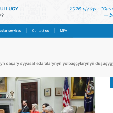
SULLUGY
2026-njy ýyl - "Gara
— be
AÝ
ular services
Contact us
MFA
HOME
NEWS
ň daşary syýasat edaralarynyň ýolbaşçylarynyň duşuşyg
TURKMENISTAN
CONSULAR SERVICES
CONTACT US
MFA