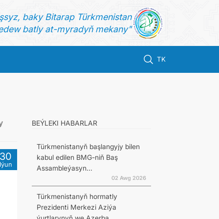
şsyz, baky Bitarap Türkmenistan
dew batly at-myradyň mekany"
TK
y
BEÝLEKI HABARLAR
Türkmenistanyň başlangyjy bilen
30
kabul edilen BMG-niň Baş
Iýun
Assambleýasyn...
02 Awg 2026
Türkmenistanyň hormatly
Prezidenti Merkezi Aziýa
ýurtlarynyň we Azerba...