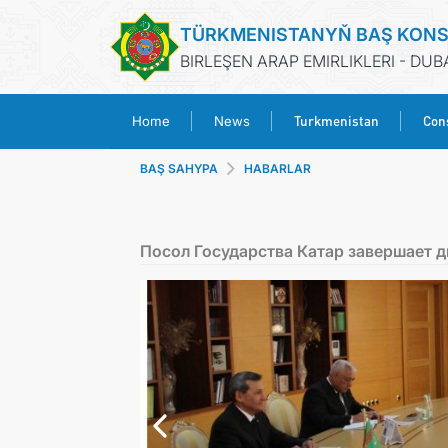
TÜRKMENISTANYŇ BAŞ KON
BIRLEŞEN ARAP EMIRLIKLERI - DUB
Turkmenistan
Cons
Home
News
BAŞ SAHYPA
HABARLAR
Посол Государства Катар завершает