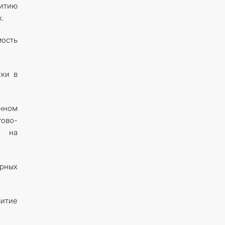
итию
.
мость
жки в
анном
ово-
я на
арных
витие