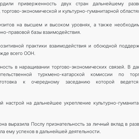
рдили приверженность двух стран дальнейшему разв
 торгово-экономической и культурно-гуманитарной областях
изитов на высшем и высоком уровнях, а также необходи
но-правовой базы взаимодействия.
позитивной практики взаимодействия и обоюдной поддер
жде всего ООН.
ность в наращивании торгово-экономических связей. В д
тельственной туркмено-катарской комиссии по торг
одготовка к очередному заседанию которой ведетс
й настрой на дальнейшее укрепление культурно-гуманит
на выразила Послу признательность за личный вклад в раз
а ему успехов в дальнейшей деятельности.