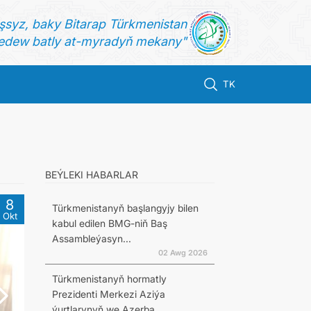
şsyz, baky Bitarap Türkmenistan
dew batly at-myradyň mekany"
TK
BEÝLEKI HABARLAR
8
Türkmenistanyň başlangyjy bilen
Okt
kabul edilen BMG-niň Baş
Assambleýasyn...
02 Awg 2026
Türkmenistanyň hormatly
Prezidenti Merkezi Aziýa
ýurtlarynyň we Azerba...