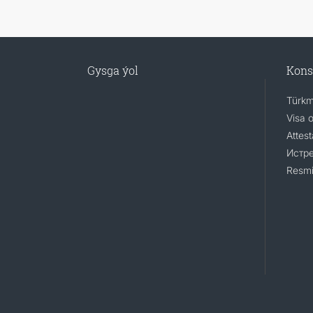
Gysga ýol
Kons
Türkm
Visa 
Attest
Истр
Resmi