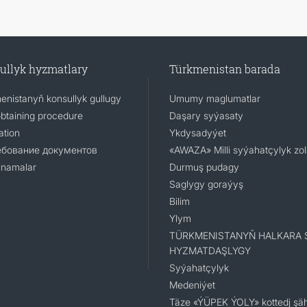
ullyk hyzmatlary
Türkmenistan barada
enistanyň konsullyk gullugy
Umumy maglumatlar
obtaining procedure
Daşary syýasaty
ation
Ykdysadyýet
ебование документов
«AWAZA» Milli syýahatçylyk zo
namalar
Durmuş pudagy
Saglygy goraýyş
Bilim
Ylym
TÜRKMENISTANYŇ HALKARA 
HYZMATDAŞLYGY
Syýahatçylyk
Medeniýet
Täze «ÝÜPEK ÝOLY» kottedj şäh