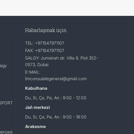
Habarlaşmak üçin
TEL: +971547971107
FAX: +971547971107
SALGY: Jumeirah str. Villa 8, Plot 352-
0573, Dubai
lagy
E-MAIL:
tmconsulategeneral@gmail.com
Kabulhana
Du, Si, Ça, Pe, An : 9:00 - 12:00
SPORT
Jaň merkezi
Du, Si, Ça, Pe, An : 9:00 - 18:00
Arakesme
erçesi