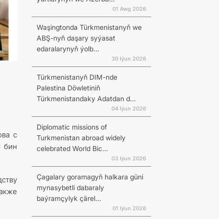
01 Awg 2026
Waşingtonda Türkmenistanyň we
ABŞ-nyň daşary syýasat
edaralarynyň ýolb...
30 Iýun 2026
Türkmenistanyň DIM-nde
Palestina Döwletiniň
Türkmenistandaky Adatdan d...
04 Iýun 2026
Diplomatic missions of
ова с
Turkmenistan abroad widely
 бин
celebrated World Bic...
03 Iýun 2026
Çagalary goramagyň halkara güni
ству
mynasybetli dabaraly
также
baýramçylyk çärel...
01 Iýun 2026