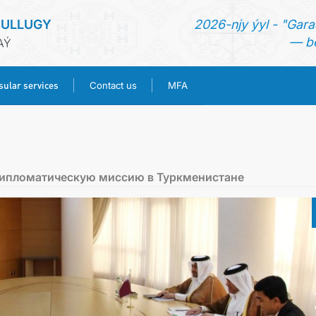
SULLUGY
2026-njy ýyl - "Gara
— be
AÝ
ular services
Contact us
MFA
HOME
NEWS
 дипломатическую миссию в Туркменистане
TURKMENISTAN
CONSULAR SERVICES
CONTACT US
MFA