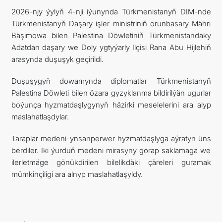
2026-njy ýylyň 4-nji iýunynda Türkmenistanyň DIM-nde
Türkmenistanyň Daşary işler ministriniň orunbasary Mähri
Bäşimowa bilen Palestina Döwletiniň Türkmenistandaky
Adatdan daşary we Doly ygtyýarly Ilçisi Rana Abu Hijlehiň
arasynda duşuşyk geçirildi.
Duşuşygyň dowamynda diplomatlar Türkmenistanyň
Palestina Döwleti bilen özara gyzyklanma bildirilýän ugurlar
boýunça hyzmatdaşlygynyň häzirki meselelerini ara alyp
maslahatlaşdylar.
Taraplar medeni-ynsanperwer hyzmatdaşlyga aýratyn üns
berdiler. Iki ýurduň medeni mirasyny gorap saklamaga we
ilerletmäge gönükdirilen bilelikdäki çäreleri guramak
mümkinçiligi ara alnyp maslahatlaşyldy.