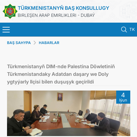
TÜRKMENISTANYŇ BAŞ KONSULLUGY
BIRLEŞEN ARAP EMIRLIKLERI - DUBAÝ
TK
BAŞ SAHYPA
HABARLAR
BAŞ SAHYPA
HABARLAR
Türkmenistanyň DIM-nde Palestina Döwletiniň
Türkmenistandaky Adatdan daşary we Doly
TÜRKMENISTAN
ygtyýarly Ilçisi bilen duşuşyk geçirildi
4
KONSULLYK HYZMATLARY
Iýun
ARAGATNAŞYK
DIM