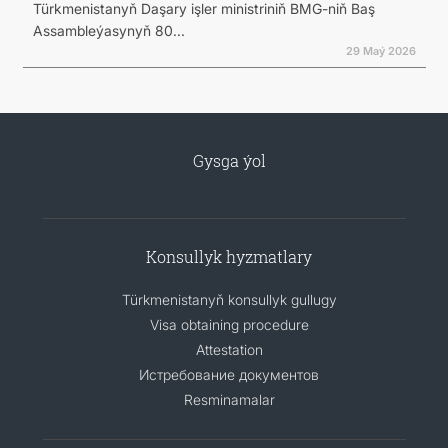
Türkmenistanyň Daşary işler ministriniň BMG-niň Baş
Assambleýasynyň 80...
29 Maý 2026
Gysga ýol
Konsullyk hyzmatlary
Türkmenistanyň konsullyk gullugy
Visa obtaining procedure
Attestation
Истребование документов
Resminamalar