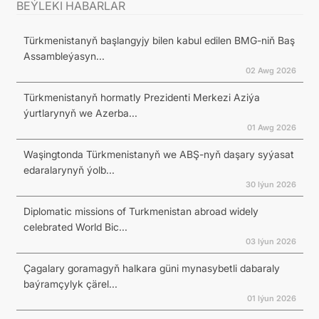
BEÝLEKI HABARLAR
Türkmenistanyň başlangyjy bilen kabul edilen BMG-niň Baş
Assambleýasyn...
02 Awg 2026
Türkmenistanyň hormatly Prezidenti Merkezi Aziýa
ýurtlarynyň we Azerba...
01 Awg 2026
Waşingtonda Türkmenistanyň we ABŞ-nyň daşary syýasat
edaralarynyň ýolb...
30 Iýun 2026
Diplomatic missions of Turkmenistan abroad widely
celebrated World Bic...
03 Iýun 2026
Çagalary goramagyň halkara güni mynasybetli dabaraly
baýramçylyk çärel...
01 Iýun 2026