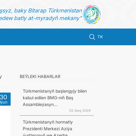
şsyz, baky Bitarap Türkmenistan
dew batly at-myradyň mekany"
TK
y
BEÝLEKI HABARLAR
Türkmenistanyň başlangyjy bilen
30
kabul edilen BMG-niň Baş
Iýun
Assambleýasyn...
02 Awg 2026
Türkmenistanyň hormatly
Prezidenti Merkezi Aziýa
ýurtlarynyň we Azerba...