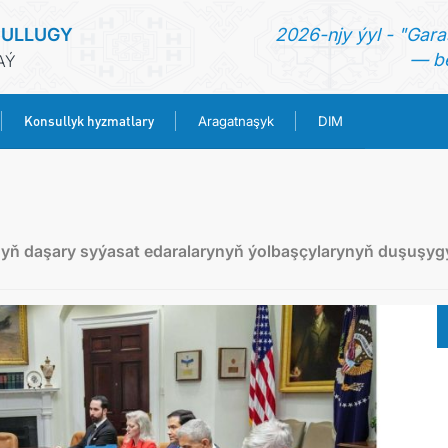
SULLUGY
2026-njy ýyl - "Gara
— be
AÝ
Konsullyk hyzmatlary
Aragatnaşyk
DIM
BAŞ SAHYPA
HABARLAR
ň daşary syýasat edaralarynyň ýolbaşçylarynyň duşuşyg
TÜRKMENISTAN
KONSULLYK HYZMATLARY
ARAGATNAŞYK
DIM