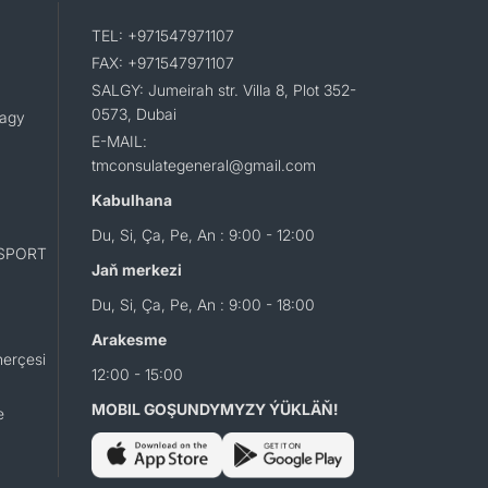
TEL: +971547971107
FAX: +971547971107
SALGY: Jumeirah str. Villa 8, Plot 352-
0573, Dubai
lagy
E-MAIL:
tmconsulategeneral@gmail.com
Kabulhana
Du, Si, Ça, Pe, An : 9:00 - 12:00
SPORT
Jaň merkezi
Du, Si, Ça, Pe, An : 9:00 - 18:00
Arakesme
erçesi
12:00 - 15:00
MOBIL GOŞUNDYMYZY ÝÜKLÄŇ!
e