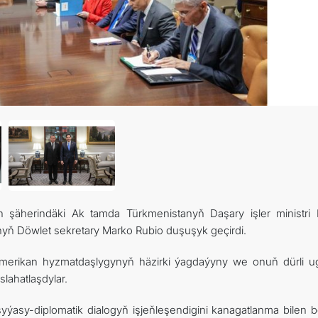
şäherindäki Ak tamda Türkmenistanyň Daşary işler ministri 
nyň Döwlet sekretary Marko Rubio duşuşyk geçirdi.
erikan hyzmatdaşlygynyň häzirki ýagdaýyny we onuň dürli ug
lahatlaşdylar.
ýasy-diplomatik dialogyň işjeňleşendigini kanagatlanma bilen be