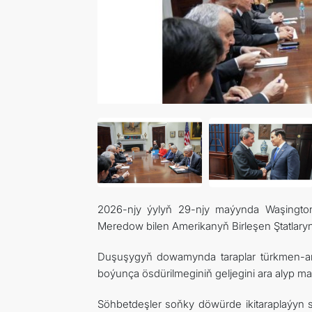
2026-njy ýylyň 29-njy maýynda Waşington 
Meredow bilen Amerikanyň Birleşen Ştatlary
Duşuşygyň dowamynda taraplar türkmen-am
boýunça ösdürilmeginiň geljegini ara alyp mas
Söhbetdeşler soňky döwürde ikitaraplaýyn sy