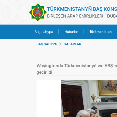
TÜRKMENISTANYŇ BAŞ KON
BIRLEŞEN ARAP EMIRLIKLERI - DUB
Türkmenistan
Baş sahypa
Habarlar
BAŞ SAHYPA
HABARLAR
Waşingtonda Türkmenistanyň we ABŞ-ny
geçirildi