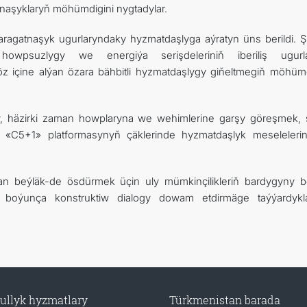
tnaşyklaryň möhümdigini nygtadylar.
ragatnaşyk ugurlaryndaky hyzmatdaşlyga aýratyn üns berildi. 
 howpsuzlygy we energiýa serişdeleriniň iberiliş ugurl
öz içine alýan özara bähbitli hyzmatdaşlygy giňeltmegiň möhümd
 häzirki zaman howplaryna we wehimlerine garşy göreşmek, 
a «C5+1» platformasynyň çäklerinde hyzmatdaşlyk meseleleri
an beýläk-de ösdürmek üçin uly mümkinçilikleriň bardygyny be
 boýunça konstruktiw dialogy dowam etdirmäge taýýardykl
ullyk hyzmatlary
Türkmenistan barada