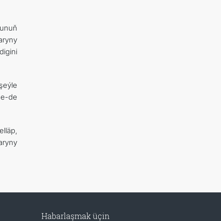
Şunuň
aryny
igini
şeýle
ne-de
lläp,
aryny
Habarlaşmak üçin