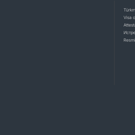
Türkm
Visa 
Attest
Истр
Resmi