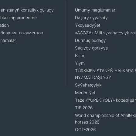
enistanyň konsullyk gullugy
Umumy maglumatlar
obtaining procedure
Daşary syýasaty
ation
Ykdysadyýet
ебование документов
«AWAZA» Milli syýahatçylyk zo
namalar
Durmuş pudagy
Saglygy goraýyş
Bilim
Ylym
TÜRKMENISTANYŇ HALKARA 
HYZMATDAŞLYGY
Syýahatçylyk
Medeniýet
Täze «ÝÜPEK ÝOLY» kottedj şäh
TIF 2026
World championship of Ahaltek
horses 2026
OGT-2026