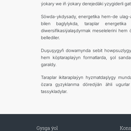
ýokary we iň ýokary derejedäki yzygiderli ga
Söwda-ykdysady, energetika hem-de ulag-a
bilen baglylykda, taraplar energetika
diwersifikasiýalaşdyrmak meselelerini hem 
bellediler.
Duşuşygyň dowamynda sebit howpsuzlygy,
hem köptaraplaýyn formatlarda, şol sand
garaldy.
Taraplar ikitaraplaýyn hyzmatdaşlygy mund
özara gyzyklanma döredýän ähli ugurlar
tassykladylar.
Gysga ýol
Kons