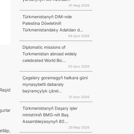
01 Awg 2026
Türkmenistanyň DIM-nde
Palestina Döwletiniň
Türkmenistandaky Adatdan d...
04 Iýun 2026
Diplomatic missions of
Turkmenistan abroad widely
celebrated World Bic...
03 Iýun 2026
Çagalary goramagyň halkara güni
mynasybetli dabaraly
Raşid
baýramçylyk çärel...
01 Iýun 2026
Türkmenistanyň Daşary işler
urlar
ministriniň BMG-niň Baş
Assambleýasynyň 80...
29 Maý 2026
lläp,