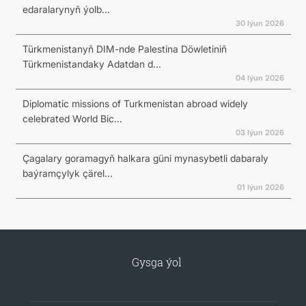
edaralarynyň ýolb...
30 Iýun 2026
Türkmenistanyň DIM-nde Palestina Döwletiniň
Türkmenistandaky Adatdan d...
04 Iýun 2026
Diplomatic missions of Turkmenistan abroad widely
celebrated World Bic...
03 Iýun 2026
Çagalary goramagyň halkara güni mynasybetli dabaraly
baýramçylyk çärel...
01 Iýun 2026
Gysga ýol