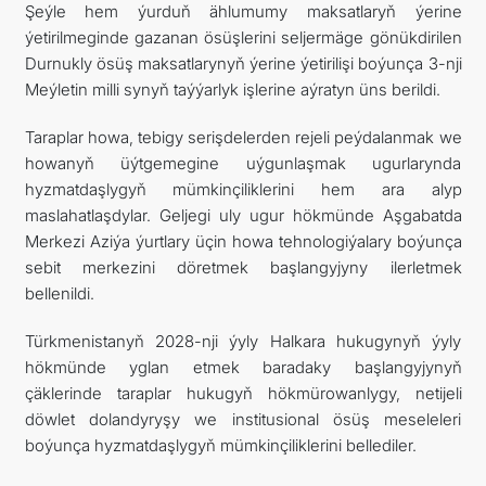
Şeýle hem ýurduň ählumumy maksatlaryň ýerine
ýetirilmeginde gazanan ösüşlerini seljermäge gönükdirilen
Durnukly ösüş maksatlarynyň ýerine ýetirilişi boýunça 3-nji
Meýletin milli synyň taýýarlyk işlerine aýratyn üns berildi.
Taraplar howa, tebigy serişdelerden rejeli peýdalanmak we
howanyň üýtgemegine uýgunlaşmak ugurlarynda
hyzmatdaşlygyň mümkinçiliklerini hem ara alyp
maslahatlaşdylar. Geljegi uly ugur hökmünde Aşgabatda
Merkezi Aziýa ýurtlary üçin howa tehnologiýalary boýunça
sebit merkezini döretmek başlangyjyny ilerletmek
bellenildi.
Türkmenistanyň 2028-nji ýyly Halkara hukugynyň ýyly
hökmünde yglan etmek baradaky başlangyjynyň
çäklerinde taraplar hukugyň hökmürowanlygy, netijeli
döwlet dolandyryşy we institusional ösüş meseleleri
boýunça hyzmatdaşlygyň mümkinçiliklerini bellediler.