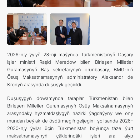
2026-njy ýylyň 28-nji maýynda Türkmenistanyň Daşary
işler ministri Raşid Meredow bilen Birleşen Milletler
Guramasynyň Baş sekretarynyň orunbasary, BMG-niň
Ösüş Maksatnamasynyň administratory Aleksandr de
Kronyň arasynda duşuşyk geçirildi.
Duşuşygyň dowamynda taraplar Türkmenistan bilen
Birleşen Milletler Guramasynyň Ösüş Maksatnamasynyň
arasyndaky hyzmatdaşlygyň häzirki ýagdaýyny we ony
mundan beýläk-de ösdürmegiň geljegini, şol sanda 2026–
2030-njy ýyllar üçin Türkmenistan boýunça täze ýurt
maksatnamasynyň çäklerindäki işleri ara alyp