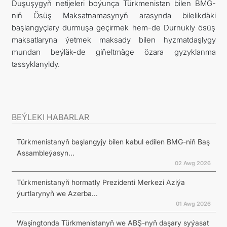
Duşuşygyň netijeleri boýunça Türkmenistan bilen BMG-
niň Ösüş Maksatnamasynyň arasynda bilelikdäki
başlangyçlary durmuşa geçirmek hem-de Durnukly ösüş
maksatlaryna ýetmek maksady bilen hyzmatdaşlygy
mundan beýläk-de giňeltmäge özara gyzyklanma
tassyklanyldy.
BEÝLEKI HABARLAR
Türkmenistanyň başlangyjy bilen kabul edilen BMG-niň Baş
Assambleýasyn...
02 Awg 2026
Türkmenistanyň hormatly Prezidenti Merkezi Aziýa
ýurtlarynyň we Azerba...
01 Awg 2026
Waşingtonda Türkmenistanyň we ABŞ-nyň daşary syýasat