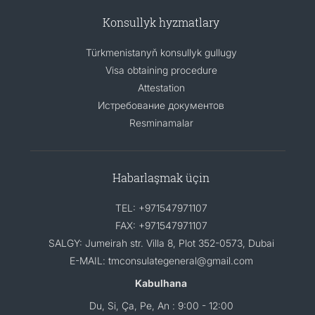
Konsullyk hyzmatlary
Türkmenistanyň konsullyk gullugy
Visa obtaining procedure
Attestation
Истребование документов
Resminamalar
Habarlaşmak üçin
TEL: +971547971107
FAX: +971547971107
SALGY: Jumeirah str. Villa 8, Plot 352-0573, Dubai
E-MAIL: tmconsulategeneral@gmail.com
Kabulhana
Du, Si, Ça, Pe, An : 9:00 - 12:00