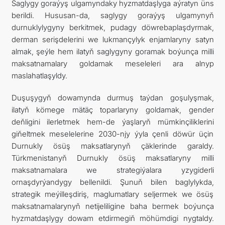
Saglygy goraýyş ulgamyndaky hyzmatdaşlyga aýratyn üns
berildi. Hususan-da, saglygy goraýyş ulgamynyň
durnuklylygyny berkitmek, pudagy döwrebaplaşdyrmak,
derman serişdelerini we lukmançylyk enjamlaryny satyn
almak, şeýle hem ilatyň saglygyny goramak boýunça milli
maksatnamalary goldamak meseleleri ara alnyp
maslahatlaşyldy.
Duşuşygyň dowamynda durmuş taýdan goşulyşmak,
ilatyň kömege mätäç toparlaryny goldamak, gender
deňligini ilerletmek hem-de ýaşlaryň mümkinçiliklerini
giňeltmek meselelerine 2030-njy ýyla çenli döwür üçin
Durnukly ösüş maksatlarynyň çäklerinde garaldy.
Türkmenistanyň Durnukly ösüş maksatlaryny milli
maksatnamalara we strategiýalara yzygiderli
ornaşdyrýandygy bellenildi. Şunuň bilen baglylykda,
strategik meýilleşdiriş, maglumatlary seljermek we ösüş
maksatnamalarynyň netijeliligine baha bermek boýunça
hyzmatdaşlygy dowam etdirmegiň möhümdigi nygtaldy.