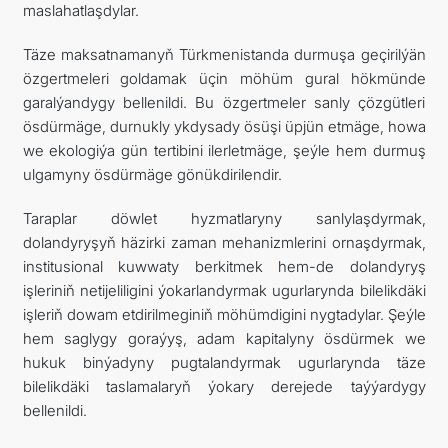
maslahatlaşdylar.
Täze maksatnamanyň Türkmenistanda durmuşa geçirilýän
özgertmeleri goldamak üçin möhüm gural hökmünde
garalýandygy bellenildi. Bu özgertmeler sanly çözgütleri
ösdürmäge, durnukly ykdysady ösüşi üpjün etmäge, howa
we ekologiýa gün tertibini ilerletmäge, şeýle hem durmuş
ulgamyny ösdürmäge gönükdirilendir.
Taraplar döwlet hyzmatlaryny sanlylaşdyrmak,
dolandyryşyň häzirki zaman mehanizmlerini ornaşdyrmak,
institusional kuwwaty berkitmek hem-de dolandyryş
işleriniň netijeliligini ýokarlandyrmak ugurlarynda bilelikdäki
işleriň dowam etdirilmeginiň möhümdigini nygtadylar. Şeýle
hem saglygy goraýyş, adam kapitalyny ösdürmek we
hukuk binýadyny pugtalandyrmak ugurlarynda täze
bilelikdäki taslamalaryň ýokary derejede taýýardygy
bellenildi.