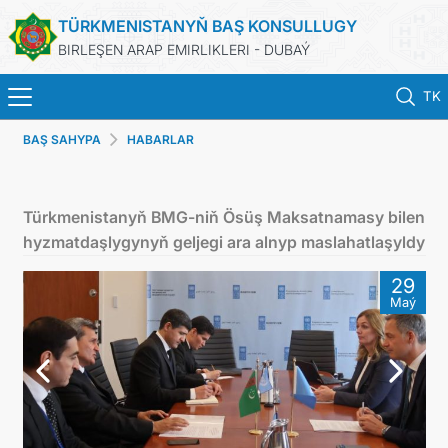
TÜRKMENISTANYŇ BAŞ KONSULLUGY
BIRLEŞEN ARAP EMIRLIKLERI - DUBAÝ
TK
BAŞ SAHYPA
HABARLAR
BAŞ SAHYPA
HABARLAR
Türkmenistanyň BMG-niň Ösüş Maksatnamasy bilen
hyzmatdaşlygynyň geljegi ara alnyp maslahatlaşyldy
TÜRKMENISTAN
29
Maý
KONSULLYK HYZMATLARY
ARAGATNAŞYK
DIM