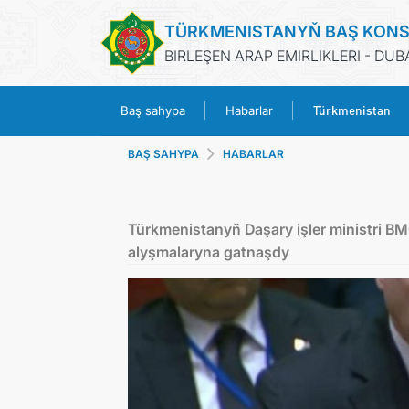
TÜRKMENISTANYŇ BAŞ KON
BIRLEŞEN ARAP EMIRLIKLERI - DUB
Türkmenistan
Baş sahypa
Habarlar
BAŞ SAHYPA
HABARLAR
Türkmenistanyň Daşary işler ministri BM
alyşmalaryna gatnaşdy