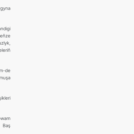
ygyna
ndigi
Deňze
zlyk,
leriň
em-de
rmuşa
kleri
dowam
ň Baş