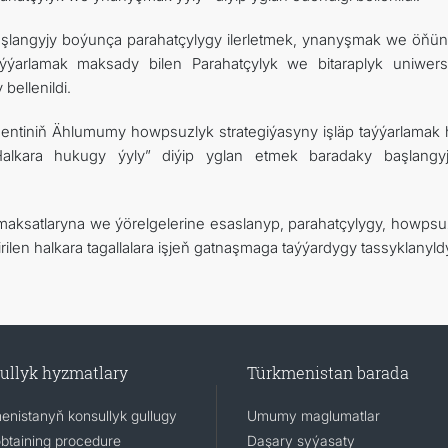
şlangyjy boýunça parahatçylygy ilerletmek, ynanyşmak we öňüni
ýýarlamak maksady bilen Parahatçylyk we bitaraplyk uniwersit
bellenildi.
dentiniň Ählumumy howpsuzlyk strategiýasyny işläp taýýarlamak
alkara hukugy ýyly” diýip yglan etmek baradaky başlangy
ksatlaryna we ýörelgelerine esaslanyp, parahatçylygy, howpsu
en halkara tagallalara işjeň gatnaşmaga taýýardygy tassyklanyld
ullyk hyzmatlary
Türkmenistan barada
enistanyň konsullyk gullugy
Umumy maglumatlar
obtaining procedure
Daşary syýasaty