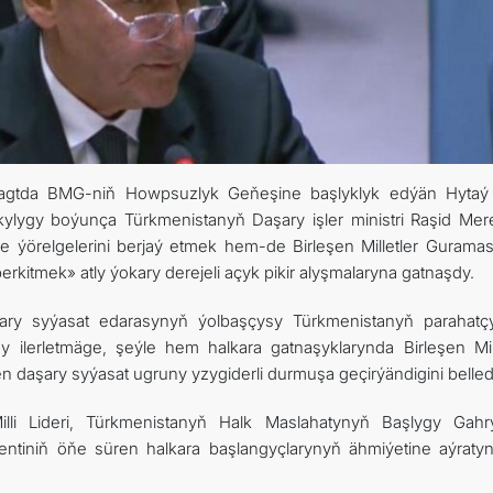
wagtda BMG-niň Howpsuzlyk Geňeşine başlyklyk edýän Hytaý
akylygy boýunça Türkmenistanyň Daşary işler ministri Raşid Me
 ýörelgelerini berjaý etmek hem-de Birleşen Milletler Gurama
kitmek» atly ýokary derejeli açyk pikir alyşmalaryna gatnaşdy.
ry syýasat edarasynyň ýolbaşçysy Türkmenistanyň parahatçy
ilerletmäge, şeýle hem halkara gatnaşyklarynda Birleşen Mill
daşary syýasat ugruny yzygiderli durmuşa geçirýändigini belled
Milli Lideri, Türkmenistanyň Halk Maslahatynyň Başlygy Gah
tiniň öňe süren halkara başlangyçlarynyň ähmiýetine aýraty