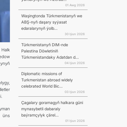
01 Awg 2026
Waşingtonda Türkmenistanyň we
ABŞ-nyň daşary syýasat
edaralarynyň ýolb...
30 Iýun 2026
Türkmenistanyň DIM-nde
 Halk
Palestina Döwletiniň
redow
Türkmenistandaky Adatdan d...
synyň
04 Iýun 2026
Diplomatic missions of
Turkmenistan abroad widely
lygy,
celebrated World Bic...
etler
03 Iýun 2026
i.
Çagalary goramagyň halkara güni
ryman
mynasybetli dabaraly
baýramçylyk çärel...
n üns
01 Iýun 2026