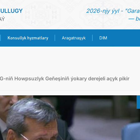
SULLUGY
2026-njy ýyl - "Gara
— be
AÝ
Konsullyk hyzmatlary
Aragatnaşyk
DIM
BAŞ SAHYPA
HABARLAR
G-niň Howpsuzlyk Geňeşiniň ýokary derejeli açyk pikir
TÜRKMENISTAN
KONSULLYK HYZMATLARY
ARAGATNAŞYK
DIM