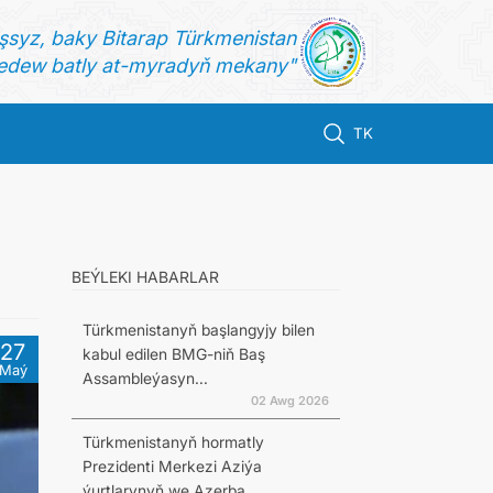
şsyz, baky Bitarap Türkmenistan
dew batly at-myradyň mekany"
TK
BEÝLEKI HABARLAR
Türkmenistanyň başlangyjy bilen
27
kabul edilen BMG-niň Baş
Maý
Assambleýasyn...
02 Awg 2026
Türkmenistanyň hormatly
Prezidenti Merkezi Aziýa
ýurtlarynyň we Azerba...