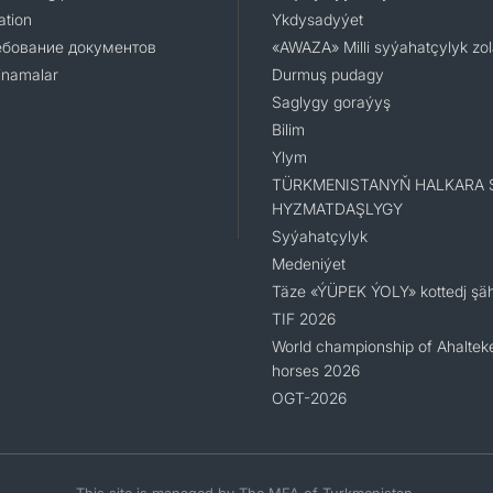
ation
Ykdysadyýet
ебование документов
«AWAZA» Milli syýahatçylyk zo
namalar
Durmuş pudagy
Saglygy goraýyş
Bilim
Ylym
TÜRKMENISTANYŇ HALKARA 
HYZMATDAŞLYGY
Syýahatçylyk
Medeniýet
Täze «ÝÜPEK ÝOLY» kottedj şäh
TIF 2026
World championship of Ahaltek
horses 2026
OGT-2026