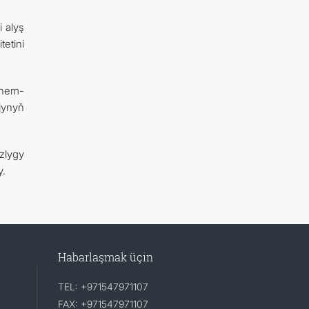
 alyş
etini
 hem-
jynyň
zlygy
y.
Habarlaşmak üçin
TEL: +971547971107
FAX: +971547971107