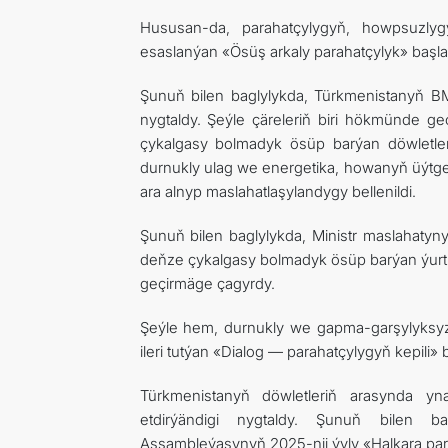
Hususan-da, parahatçylygyň, howpsuzly
esaslanýan «Ösüş arkaly parahatçylyk» başlan
Şunuň bilen baglylykda, Türkmenistanyň BMG 
nygtaldy. Şeýle çäreleriň biri hökmünde 
çykalgasy bolmadyk ösüp barýan döwletl
durnukly ulag we energetika, howanyň üýtg
ara alnyp maslahatlaşylandygy bellenildi.
Şunuň bilen baglylykda, Ministr maslahat
deňze çykalgasy bolmadyk ösüp barýan ýurtl
geçirmäge çagyrdy.
Şeýle hem, durnukly we gapma-garşylyksy
ileri tutýan «Dialog — parahatçylygyň kepili» 
Türkmenistanyň döwletleriň arasynda y
etdirýändigi nygtaldy. Şunuň bilen 
Assambleýasynyň 2025-nji ýyly «Halkara para