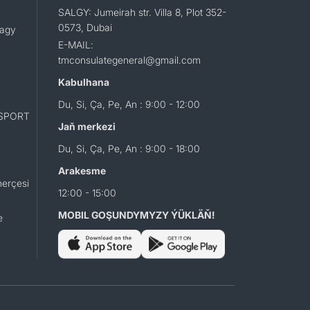
SALGY: Jumeirah str. Villa 8, Plot 352-
0573, Dubai
lagy
E-MAIL:
tmconsulategeneral@gmail.com
Kabulhana
Du, Si, Ça, Pe, An : 9:00 - 12:00
SPORT
Jaň merkezi
Du, Si, Ça, Pe, An : 9:00 - 18:00
Arakesme
erçesi
12:00 - 15:00
MOBIL GOŞUNDYMYZY ÝÜKLÄŇ!
e