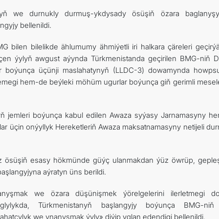
gyň we durnukly durmuş-ykdysady ösüşiň özara baglanyş
gyjy bellenildi.
bilen bilelikde ählumumy ähmiýetli iri halkara çäreleri geçirýä
geçen ýylyň awgust aýynda Türkmenistanda geçirilen BMG-niň 
er boýunça üçünji maslahatynyň (LLDC-3) dowamynda howpsu
emegi hem-de beýleki möhüm ugurlar boýunça giň gerimli mesele
ynyň jemleri boýunça kabul edilen Awaza syýasy Jarnamasyny h
ar üçin onýyllyk Hereketleriň Awaza maksatnamasyny netijeli du
z ösüşiň esasy hökmünde güýç ulanmakdan ýüz öwrüp, gepleşi
başlangyjyna aýratyn üns berildi.
nanyşmak we özara düşünişmek ýörelgelerini ilerletmegi 
baglylykda, Türkmenistanyň başlangyjy boýunça BMG-ni
hatçylyk we ynanyşmak ýyly» diýip yglan edendigi bellenildi.