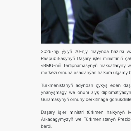
2026-njy ýylyň 26-njy maýynda häzirki 
Respublikasynyň Daşary işler ministriniň ç
«BMG-niň Tertipnamasynyň maksatlaryny we
merkezi ornuna esaslanýan halkara ulgamy ber
Türkmenistanyň adyndan çykyş eden daşa
ynanyşmagy we öňüni alyş diplomatiýasyny 
Guramasynyň ornuny berkitmäge gönükdirilen 
Daşary işler ministri türkmen halkynyň 
Arkadagymyzyň we Türkmenistanyň Preziden
berdi.