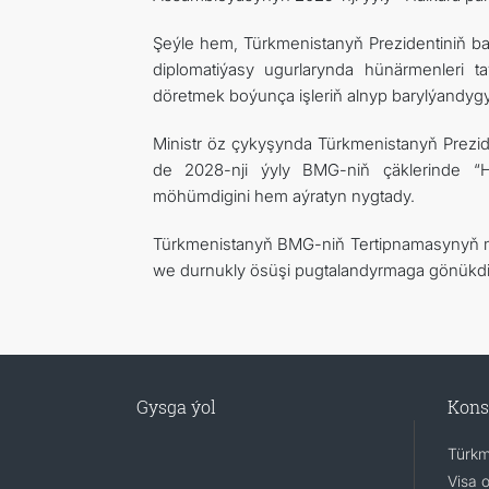
Şeýle hem, Türkmenistanyň Prezidentiniň ba
diplomatiýasy ugurlarynda hünärmenleri ta
döretmek boýunça işleriň alnyp barylýandygy 
Ministr öz çykyşynda Türkmenistanyň Prezi
de 2028-nji ýyly BMG-niň çäklerinde “H
möhümdigini hem aýratyn nygtady.
Türkmenistanyň BMG-niň Tertipnamasynyň ma
we durnukly ösüşi pugtalandyrmaga gönükdiril
Gysga ýol
Kons
Türkm
Visa 