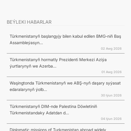
BEÝLEKI HABARLAR
Türkmenistanyň başlangyjy bilen kabul edilen BMG-niň Baş
Assambleýasyn...
02 Awg 2026
Türkmenistanyň hormatly Prezidenti Merkezi Aziýa
ýurtlarynyň we Azerba...
01 Awg 2026
Waşingtonda Türkmenistanyň we ABŞ-nyň daşary syýasat
edaralarynyň ýolb...
30 Iýun 2026
Türkmenistanyň DIM-nde Palestina Döwletiniň
Türkmenistandaky Adatdan d...
04 Iýun 2026
Diplomatic missions of Turkmenistan abroad widely