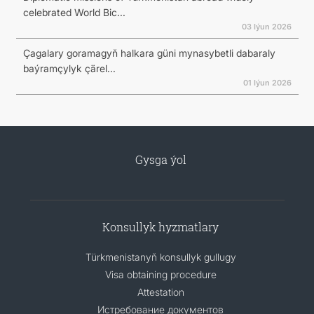
celebrated World Bic...
03 Iýun 2026
Çagalary goramagyň halkara güni mynasybetli dabaraly
baýramçylyk çärel...
01 Iýun 2026
Gysga ýol
Konsullyk hyzmatlary
Türkmenistanyň konsullyk gullugy
Visa obtaining procedure
Attestation
Истребование документов