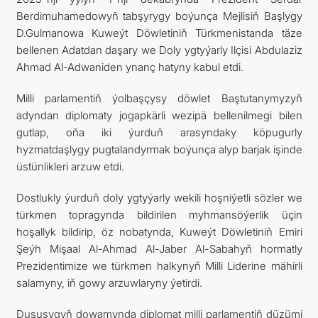
Berdimuhamedowyň tabşyrygy boýunça Mejlisiň Başlygy
D.Gulmanowa Kuweýt Döwletiniň Türkmenistanda täze
bellenen Adatdan daşary we Doly ygtyýarly Ilçisi Abdulaziz
Ahmad Al-Adwaniden ynanç hatyny kabul etdi.
Milli parlamentiň ýolbaşçysy döwlet Baştutanymyzyň
adyndan diplomaty jogapkärli wezipä bellenilmegi bilen
gutlap, oňa iki ýurduň arasyndaky köpugurly
hyzmatdaşlygy pugtalandyrmak boýunça alyp barjak işinde
üstünlikleri arzuw etdi.
Dostlukly ýurduň doly ygtyýarly wekili hoşniýetli sözler we
türkmen topragynda bildirilen myhmansöýerlik üçin
hoşallyk bildirip, öz nobatynda, Kuweýt Döwletiniň Emiri
Şeýh Mişaal Al-Ahmad Al-Jaber Al-Sabahyň hormatly
Prezidentimize we türkmen halkynyň Milli Liderine mähirli
salamyny, iň gowy arzuwlaryny ýetirdi.
Duşuşygyň dowamynda diplomat milli parlamentiň düzümi