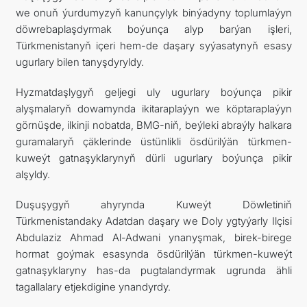
we onuň ýurdumyzyň kanunçylyk binýadyny toplumlaýyn
döwrebaplaşdyrmak boýunça alyp barýan işleri,
Türkmenistanyň içeri hem-de daşary syýasatynyň esasy
ugurlary bilen tanyşdyryldy.
Hyzmatdaşlygyň geljegi uly ugurlary boýunça pikir
alyşmalaryň dowamynda ikitaraplaýyn we köptaraplaýyn
görnüşde, ilkinji nobatda, BMG-niň, beýleki abraýly halkara
guramalaryň çäklerinde üstünlikli ösdürilýän türkmen-
kuweýt gatnaşyklarynyň dürli ugurlary boýunça pikir
alşyldy.
Duşuşygyň ahyrynda Kuweýt Döwletiniň
Türkmenistandaky Adatdan daşary we Doly ygtyýarly Ilçisi
Abdulaziz Ahmad Al-Adwani ynanyşmak, birek-birege
hormat goýmak esasynda ösdürilýän türkmen-kuweýt
gatnaşyklaryny has-da pugtalandyrmak ugrunda ähli
tagallalary etjekdigine ynandyrdy.