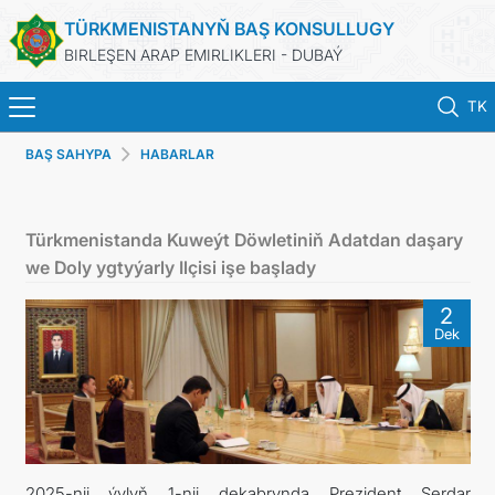
TÜRKMENISTANYŇ BAŞ KONSULLUGY
BIRLEŞEN ARAP EMIRLIKLERI - DUBAÝ
TK
BAŞ SAHYPA
HABARLAR
BAŞ SAHYPA
HABARLAR
Türkmenistanda Kuweýt Döwletiniň Adatdan daşary
we Doly ygtyýarly Ilçisi işe başlady
TÜRKMENISTAN
2
Dek
KONSULLYK HYZMATLARY
ARAGATNAŞYK
DIM
2025-nji ýylyň 1-nji dekabrynda Prezident Serdar