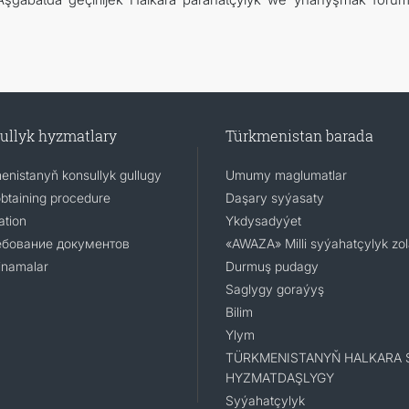
ullyk hyzmatlary
Türkmenistan barada
enistanyň konsullyk gullugy
Umumy maglumatlar
obtaining procedure
Daşary syýasaty
ation
Ykdysadyýet
ебование документов
«AWAZA» Milli syýahatçylyk zo
namalar
Durmuş pudagy
Saglygy goraýyş
Bilim
Ylym
TÜRKMENISTANYŇ HALKARA 
HYZMATDAŞLYGY
Syýahatçylyk