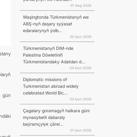
01 Awg 2026
Waşingtonda Türkmenistanyň we
ABŞ-nyň daşary syýasat
edaralarynyň ýolb...
30 Iýun 2026
Türkmenistanyň DIM-nde
stany
Palestina Döwletiniň
Türkmenistandaky Adatdan d...
04 Iýun 2026
laryň
Diplomatic missions of
.
Turkmenistan abroad widely
celebrated World Bic...
a gün
03 Iýun 2026
Çagalary goramagyň halkara güni
ndäki
mynasybetli dabaraly
baýramçylyk çärel...
01 Iýun 2026
mynyň