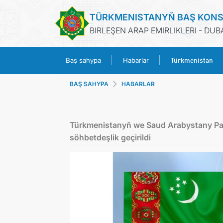
TÜRKMENISTANYŇ BAŞ KON
BIRLEŞEN ARAP EMIRLIKLERI - DUB
Türkmenistan
Baş sahypa
Habarlar
BAŞ SAHYPA
HABARLAR
Türkmenistanyň we Saud Arabystany Patyş
söhbetdeşlik geçirildi