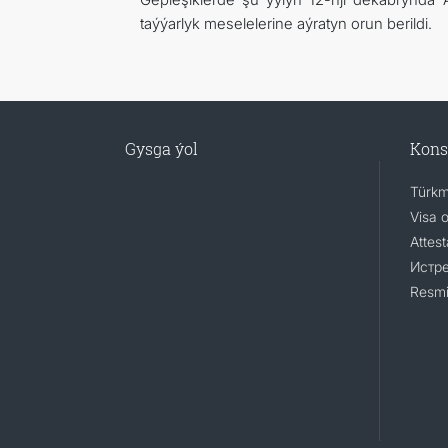
taýýarlyk meselelerine aýratyn orun berildi.
Gysga ýol
Kons
Türkm
Visa 
Attest
Истр
Resmi