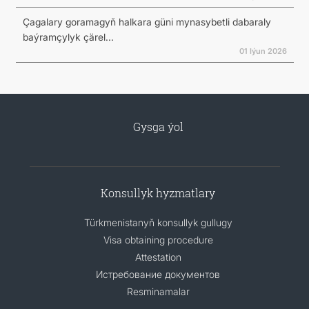
Çagalary goramagyň halkara güni mynasybetli dabaraly
baýramçylyk çärel...
01 Iýun 2026
Gysga ýol
Konsullyk hyzmatlary
Türkmenistanyň konsullyk gullugy
Visa obtaining procedure
Attestation
Истребование документов
Resminamalar