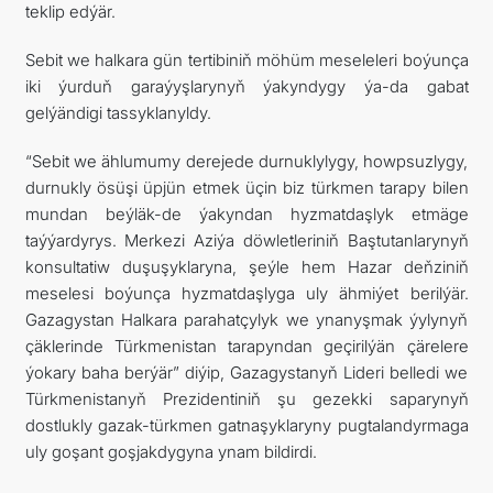
teklip edýär.
Sebit we halkara gün tertibiniň möhüm meseleleri boýunça
iki ýurduň garaýyşlarynyň ýakyndygy ýa-da gabat
gelýändigi tassyklanyldy.
“Sebit we ählumumy derejede durnuklylygy, howpsuzlygy,
durnukly ösüşi üpjün etmek üçin biz türkmen tarapy bilen
mundan beýläk-de ýakyndan hyzmatdaşlyk etmäge
taýýardyrys. Merkezi Aziýa döwletleriniň Baştutanlarynyň
konsultatiw duşuşyklaryna, şeýle hem Hazar deňziniň
meselesi boýunça hyzmatdaşlyga uly ähmiýet berilýär.
Gazagystan Halkara parahatçylyk we ynanyşmak ýylynyň
çäklerinde Türkmenistan tarapyndan geçirilýän çärelere
ýokary baha berýär” diýip, Gazagystanyň Lideri belledi we
Türkmenistanyň Prezidentiniň şu gezekki saparynyň
dostlukly gazak-türkmen gatnaşyklaryny pugtalandyrmaga
uly goşant goşjakdygyna ynam bildirdi.