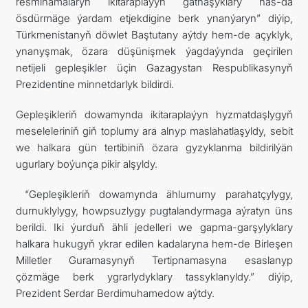
resminamalaryň ikitaraplaýyn gatnaşyklary has-da
ösdürmäge ýardam etjekdigine berk ynanýaryn” diýip,
Türkmenistanyň döwlet Baştutany aýtdy hem-de açyklyk,
ynanyşmak, özara düşünişmek ýagdaýynda geçirilen
netijeli gepleşikler üçin Gazagystan Respublikasynyň
Prezidentine minnetdarlyk bildirdi.
Gepleşikleriň dowamynda ikitaraplaýyn hyzmatdaşlygyň
meseleleriniň giň toplumy ara alnyp maslahatlaşyldy, sebit
we halkara gün tertibiniň özara gyzyklanma bildirilýän
ugurlary boýunça pikir alşyldy.
“Gepleşikleriň dowamynda ählumumy parahatçylygy,
durnuklylygy, howpsuzlygy pugtalandyrmaga aýratyn üns
berildi. Iki ýurduň ähli jedelleri we gapma-garşylyklary
halkara hukugyň ykrar edilen kadalaryna hem-de Birleşen
Milletler Guramasynyň Tertipnamasyna esaslanyp
çözmäge berk ygrarlydyklary tassyklanyldy.” diýip,
Prezident Serdar Berdimuhamedow aýtdy.