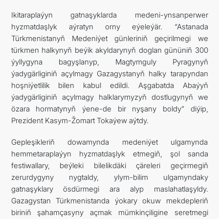
Ikitaraplaýyn gatnaşyklarda medeni-ynsanperwer
hyzmatdaşlyk aýratyn orny eýeleýär. “Astanada
Türkmenistanyň Medeniýet günleriniň geçirilmegi we
türkmen halkynyň beýik akyldarynyň doglan gününiň 300
ýyllygyna bagyşlanyp, Magtymguly Pyragynyň
ýadygärliginiň açylmagy Gazagystanyň halky tarapyndan
hoşniýetlilik bilen kabul edildi. Aşgabatda Abaýyň
ýadygärliginiň açylmagy halklarymyzyň dostlugynyň we
özara hormatynyň ýene-de bir nyşany boldy” diýip,
Prezident Kasym-Žomart Tokaýew aýtdy.
Gepleşikleriň dowamynda medeniýet ulgamynda
hemmetaraplaýyn hyzmatdaşlyk etmegiň, şol sanda
festiwallary, beýleki bilelikdäki çäreleri geçirmegiň
zerurdygyny nygtaldy, ylym-bilim ulgamyndaky
gatnaşyklary ösdürmegi ara alyp maslahatlaşyldy.
Gazagystan Türkmenistanda ýokary okuw mekdepleriň
biriniň şahamçasyny açmak mümkinçiligine seretmegi