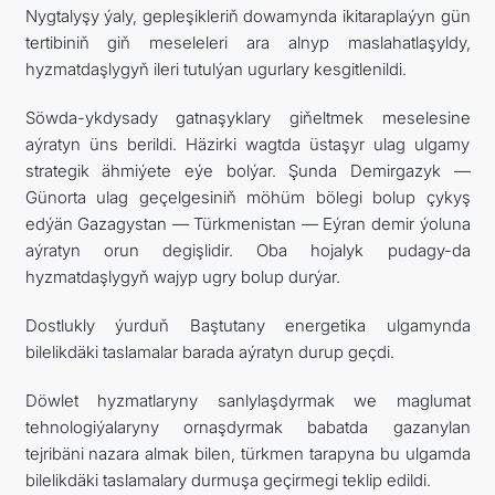
Nygtalyşy ýaly, gepleşikleriň dowamynda ikitaraplaýyn gün
tertibiniň giň meseleleri ara alnyp maslahatlaşyldy,
hyzmatdaşlygyň ileri tutulýan ugurlary kesgitlenildi.
Söwda-ykdysady gatnaşyklary giňeltmek meselesine
aýratyn üns berildi. Häzirki wagtda üstaşyr ulag ulgamy
strategik ähmiýete eýe bolýar. Şunda Demirgazyk —
Günorta ulag geçelgesiniň möhüm bölegi bolup çykyş
edýän Gazagystan — Türkmenistan — Eýran demir ýoluna
aýratyn orun degişlidir. Oba hojalyk pudagy-da
hyzmatdaşlygyň wajyp ugry bolup durýar.
Dostlukly ýurduň Baştutany energetika ulgamynda
bilelikdäki taslamalar barada aýratyn durup geçdi.
Döwlet hyzmatlaryny sanlylaşdyrmak we maglumat
tehnologiýalaryny ornaşdyrmak babatda gazanylan
tejribäni nazara almak bilen, türkmen tarapyna bu ulgamda
bilelikdäki taslamalary durmuşa geçirmegi teklip edildi.