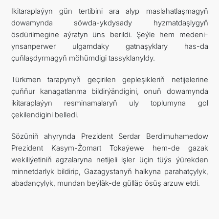
Ikitaraplaýyn gün tertibini ara alyp maslahatlaşmagyň
dowamynda söwda-ykdysady hyzmatdaşlygyň
ösdürilmegine aýratyn üns berildi. Şeýle hem medeni-
ynsanperwer ulgamdaky gatnaşyklary has-da
çuňlaşdyrmagyň möhümdigi tassyklanyldy.
Türkmen tarapynyň geçirilen gepleşikleriň netijelerine
çuňňur kanagatlanma bildirýändigini, onuň dowamynda
ikitaraplaýyn resminamalaryň uly toplumyna gol
çekilendigini belledi.
Sözüniň ahyrynda Prezident Serdar Berdimuhamedow
Prezident Kasym-Žomart Tokaýewe hem-de gazak
wekiliýetiniň agzalaryna netijeli işler üçin tüýs ýürekden
minnetdarlyk bildirip, Gazagystanyň halkyna parahatçylyk,
abadançylyk, mundan beýläk-de gülläp ösüş arzuw etdi.