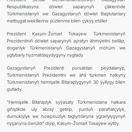
Respublikasyna döwlet saparynyň çäklerinde
Türkmenistanyň we Gazagystanyň döwlet Baştutanlary
metbugat wekillerine ýüzlenme bilen çykyş etdiler
Prezident Kasym-Žomart Tokaýew Türkmenistanyň
Prezidentiniň döwlet saparynyň aýratyn ähmiýetini belläp,
doganlyk Türkmenistanyň Gazagystanyň möhüm we
ygtybarly hyzmatdaşydygyny nygtady.
Gazagystanyň Prezidenti pursatdan peýdalanyp,
Türkmenistanyň Prezidentini we ähli türkmen halkyny
Türkmenistanyň hemişelik Bitaraplygynyň 30 ýyllygy bilen
gutlady.
“Hemişelik Bitaraplyk syýasaty Türkmenistana halkara
giňişlikde uly abraý getirip, ýurduň parahatçylyk,
durnuklylyk we howpsuzlyk taglymlaryna ygrarlylygynyň
nyşanyna öwrüldi” diýip, Kasym-Žomart Tokaýew aýtdy.