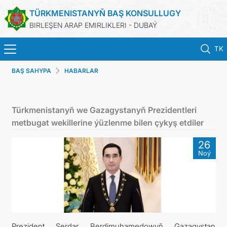
TÜRKMENISTANYŇ BAŞ KONSULLUGY
BIRLEŞEN ARAP EMIRLIKLERI - DUBAÝ
TK
BAŞ SAHYPA
HABARLAR
BAŞ SAHYPA
HABARLAR
Türkmenistanyň we Gazagystanyň Prezidentleri
metbugat wekillerine ýüzlenme bilen çykyş etdiler
TÜRKMENISTAN
26
Noý
KONSULLYK HYZMATLARY
ARAGATNAŞYK
DIM
Prezident Serdar Berdimuhamedowyň Gazagystan