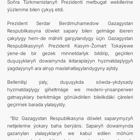
Soňra Türkmenistanyň Prezidenti metbugat wekillerine
ýüzlenme bilen çykyş etdi.
Prezident Serdar Berdimuhamedow Gazagystan
Respublikasyna döwlet sapary bilen gelmäge iberen
çakylygy hem-de mähirli garşylandygy üçin Gazagystan
Respublikasynyň Prezidenti Kasym-Žomart Tokaýewe
ýene-de bir gezek minnetdarlyk bildirip, geçirilen
duşuşyklaryň dowamynda ikitaraplaýyn hyzmatdaşlygyň
ýagdaýynyň ara alnyp maslahatlaşylandygyny aýtdy.
Bellenilişi ýaly, duşuşykda söwda-ykdysady
hyzmatdaşlygy giňeltmäge we medeni-ynsanperwer
gatnaşyklary berkitmäge gönükdirilen bilelikdäki çäreleri
geçirmek barada ylalaşyldy.
“Biz Gazagystan Respublikasyna döwlet saparymyzyň
netijelerine ýokary baha berýäris. Saparyň dowamynda
gazanylan ylalaşyklaryň we kabul edilen möhüm