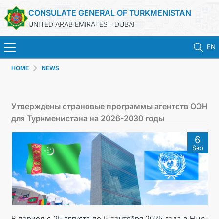
CONSULATE GENERAL OF TURKMENISTAN
UNITED ARAB EMIRATES - DUBAI
EN
HOME
NEWS
HOME
NEWS
Утверждены страновые программы агентств ООН
для Туркменистана на 2026-2030 годы
TURKMENISTAN
6
Sep
CONSULAR SERVICES
CONTACT US
MFA
В период с 25 августа по 5 сентября 2025 года в Нью-